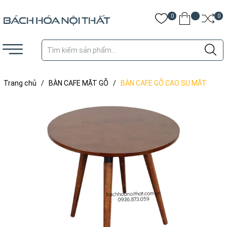
0
0
Trang chủ
/
BÀN CAFE MẶT GỖ
/
BÀN CAFE GỖ CAO SU MẶT
TRÒN 4 CHÂN - BCF47