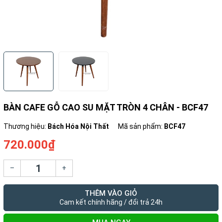
BÀN CAFE GỖ CAO SU MẶT TRÒN 4 CHÂN - BCF47
Thương hiệu:
Bách Hóa Nội Thất
Mã sản phẩm:
BCF47
720.000₫
–
+
THÊM VÀO GIỎ
Cam kết chính hãng / đổi trả 24h