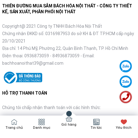
THIÊN ĐƯỜNG MUA SẮM BÁCH HÓA NỘI THẤT - CÔNG TY THIẾT
KẾ, SẢN XUẤT, PHÂN PHỐI NỘI THẤT
Copyright@ 2021 Công ty TNHH Bách Hóa Nội Thất
Chứng nhận ĐKKD số: 0316987953 do sở KH & ĐT TP.HCM cấp ngày
20/10/2021
Địa chỉ: 14 Phú Mỹ, Phường 22, Quận Bình Thạnh, TP. Hồ Chí Minh
Điện thoại:
0936873059
-
84936873059
- Email:
bachhoanoithat39@gmail.com
HỖ TRỢ THANH TOÁN
Chúng tôi chấp nhận thanh toán với các hình thức:
Giỏ hàng
Trang chủ
Danh mục
Tin tức
Yêu thích
NHẬN TIN KHUYẾN MÃI