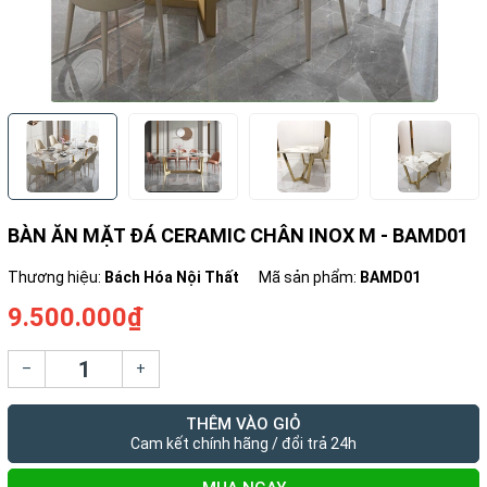
BÀN ĂN MẶT ĐÁ CERAMIC CHÂN INOX M - BAMD01
Thương hiệu:
Bách Hóa Nội Thất
Mã sản phẩm:
BAMD01
9.500.000₫
–
+
THÊM VÀO GIỎ
Cam kết chính hãng / đổi trả 24h