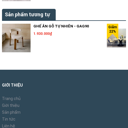
Sản phẩm tương tự
GHẾ ĂN GỖ TỰ NHIÊN - GAG90
1.930.000₫
GIỚI THIỆU
Trang chủ
Giới thiệu
Sản phẩm
Tin tức
Liên hệ