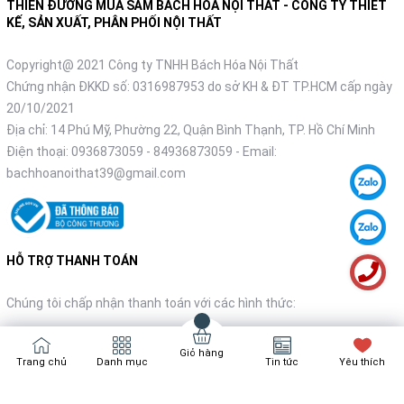
THIÊN ĐƯỜNG MUA SẮM BÁCH HÓA NỘI THẤT - CÔNG TY THIẾT
KẾ, SẢN XUẤT, PHÂN PHỐI NỘI THẤT
Copyright@ 2021 Công ty TNHH Bách Hóa Nội Thất
Chứng nhận ĐKKD số: 0316987953 do sở KH & ĐT TP.HCM cấp ngày
20/10/2021
Địa chỉ: 14 Phú Mỹ, Phường 22, Quận Bình Thạnh, TP. Hồ Chí Minh
Điện thoại:
0936873059
-
84936873059
- Email:
bachhoanoithat39@gmail.com
HỖ TRỢ THANH TOÁN
Chúng tôi chấp nhận thanh toán với các hình thức:
Giỏ hàng
Trang chủ
Danh mục
Tin tức
Yêu thích
NHẬN TIN KHUYẾN MÃI