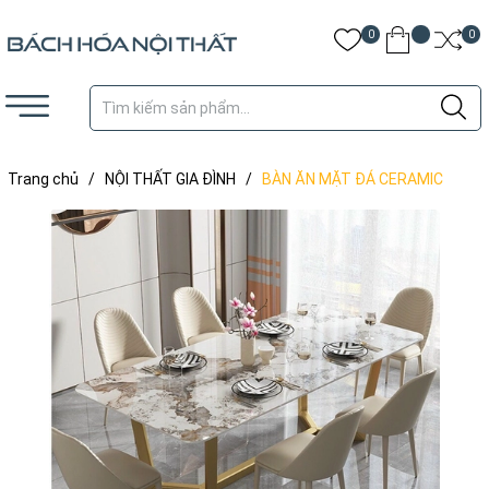
0
0
Trang chủ
/
NỘI THẤT GIA ĐÌNH
/
BÀN ĂN MẶT ĐÁ CERAMIC
CHÂN INOX M - BAMD01