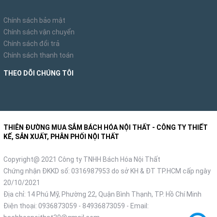
Chính sách bảo mật
Chính sách vận chuyển
Chính sách đổi trả
Chính sách thanh toán
THEO DÕI CHÚNG TÔI
THIÊN ĐƯỜNG MUA SẮM BÁCH HÓA NỘI THẤT - CÔNG TY THIẾT
KẾ, SẢN XUẤT, PHÂN PHỐI NỘI THẤT
Copyright@ 2021 Công ty TNHH Bách Hóa Nội Thất
Chứng nhận ĐKKD số: 0316987953 do sở KH & ĐT TP.HCM cấp ngày
20/10/2021
Địa chỉ: 14 Phú Mỹ, Phường 22, Quận Bình Thạnh, TP. Hồ Chí Minh
Điện thoại:
0936873059
-
84936873059
- Email: