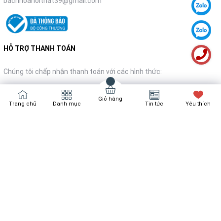
bachhoanoithat39@gmail.com
HỖ TRỢ THANH TOÁN
Chúng tôi chấp nhận thanh toán với các hình thức:
Giỏ hàng
Trang chủ
Danh mục
Tin tức
Yêu thích
NHẬN TIN KHUYẾN MÃI
Đăng ký
Bản quyền thuộc về
Bách Hóa Nội Thất
Cung cấp bởi
Sapo