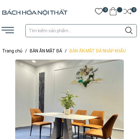
0
0
Trang chủ
/
BÀN ĂN MẶT ĐÁ
/
BÀN ĂN MẶT ĐÁ NHẬP KHẨU
CHÂN THÉP