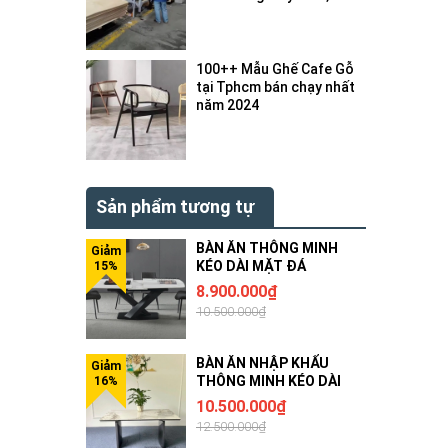
bị gì ?
100++ Mẫu Ghế Cafe Gỗ
tại Tphcm bán chạy nhất
năm 2024
Sản phẩm tương tự
BÀN ĂN THÔNG MINH
KÉO DÀI MẶT ĐÁ
8.900.000₫
10.500.000₫
BÀN ĂN NHẬP KHẨU
THÔNG MINH KÉO DÀI
10.500.000₫
12.500.000₫