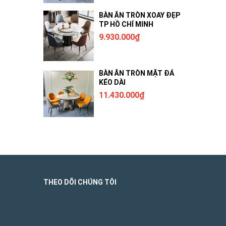
BÀN ĂN TRÒN XOAY ĐẸP
TP HỒ CHÍ MINH
9.930.000₫
BÀN ĂN TRÒN MẶT ĐÁ
KÉO DÀI
11.430.000₫
THEO DÕI CHÚNG TÔI