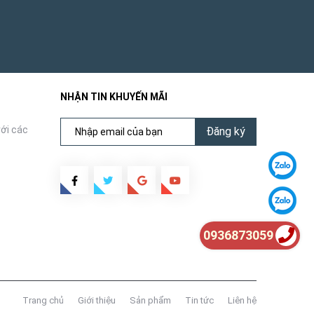
NHẬN TIN KHUYẾN MÃI
ới các
Đăng ký
0936873059
Trang chủ
Giới thiệu
Sản phẩm
Tin tức
Liên hệ