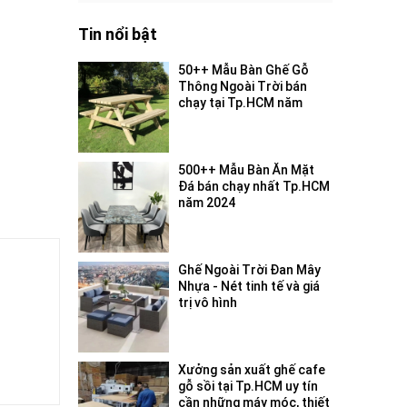
Tin nổi bật
50++ Mẫu Bàn Ghế Gỗ
Thông Ngoài Trời bán
chạy tại Tp.HCM năm
2024
500++ Mẫu Bàn Ăn Mặt
Đá bán chạy nhất Tp.HCM
năm 2024
Ghế Ngoài Trời Đan Mây
Nhựa - Nét tinh tế và giá
trị vô hình
Xưởng sản xuất ghế cafe
gỗ sồi tại Tp.HCM uy tín
cần những máy móc, thiết