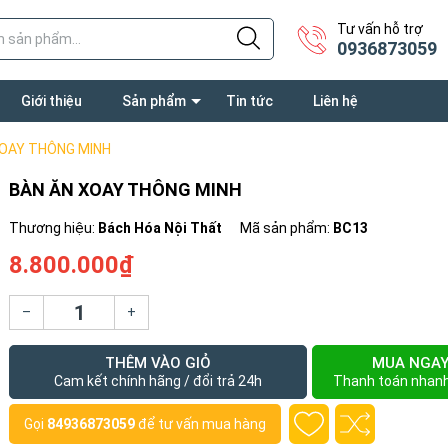
Tư vấn hỗ trợ
0936873059
Giới thiệu
Sản phẩm
Tin tức
Liên hệ
XOAY THÔNG MINH
BÀN ĂN XOAY THÔNG MINH
Thương hiệu:
Bách Hóa Nội Thất
Mã sản phẩm:
BC13
8.800.000₫
–
+
THÊM VÀO GIỎ
MUA NGA
Cam kết chính hãng / đổi trả 24h
Thanh toán nhan
Gọi
84936873059
để tư vấn mua hàng