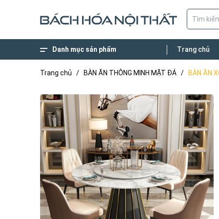
Danh mục sản phẩm
Trang chủ
XÂY DỰNG NHÀ Ở
BÀN GHẾ NGOÀI TRỜI
NỘI THẤT VĂN PHÒNG
NỘI THẤT NHÀ HÀNG CAFE'
NỘI THẤT GIA ĐÌNH
Trang chủ
/
BÀN ĂN THÔNG MINH MẶT ĐÁ
/
BÀN ĂN 