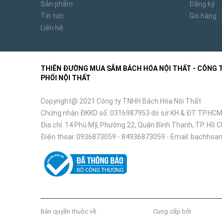
Sản phẩm
Đăng ký
Tin tức
Giỏ hàng
Liên hệ
THIÊN ĐƯỜNG MUA SẮM BÁCH HÓA NỘI THẤT - CÔNG TY
PHỐI NỘI THẤT
Copyright@ 2021 Công ty TNHH Bách Hóa Nội Thất
Chứng nhận ĐKKD số: 0316987953 do sở KH & ĐT TP.HCM
Địa chỉ: 14 Phú Mỹ, Phường 22, Quận Bình Thạnh, TP. Hồ C
Điện thoại:
0936873059
-
84936873059
- Email:
bachhoan
Bản quyền thuộc về
Bách Hóa Nội Thất
Cung cấp bởi
Sapo