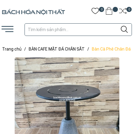
0
0
Trang chủ
/
BÀN CAFE MẶT ĐÁ CHÂN SẮT
/
Bàn Cà Phê Chân Đá
Mài Mặt Sắt - BCF75