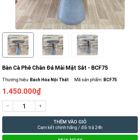
Bàn Cà Phê Chân Đá Mài Mặt Sắt - BCF75
Thương hiệu:
Bách Hóa Nội Thất
Mã sản phẩm:
BCF75
1.450.000₫
–
+
THÊM VÀO GIỎ
Cam kết chính hãng / đổi trả 24h