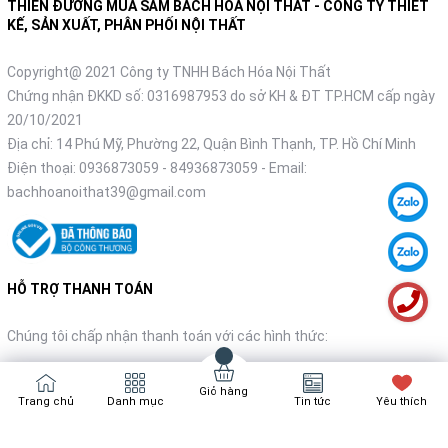
THIÊN ĐƯỜNG MUA SẮM BÁCH HÓA NỘI THẤT - CÔNG TY THIẾT
KẾ, SẢN XUẤT, PHÂN PHỐI NỘI THẤT
Copyright@ 2021 Công ty TNHH Bách Hóa Nội Thất
Chứng nhận ĐKKD số: 0316987953 do sở KH & ĐT TP.HCM cấp ngày
20/10/2021
Địa chỉ: 14 Phú Mỹ, Phường 22, Quận Bình Thạnh, TP. Hồ Chí Minh
Điện thoại:
0936873059
-
84936873059
- Email:
bachhoanoithat39@gmail.com
HỖ TRỢ THANH TOÁN
Chúng tôi chấp nhận thanh toán với các hình thức:
Giỏ hàng
Trang chủ
Danh mục
Tin tức
Yêu thích
NHẬN TIN KHUYẾN MÃI