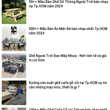
50++ Mẫu Bàn Ghế Gỗ Thông Ngoài Trời bán chạy
tại Tp.HCM năm 2024
500++ Mẫu Bàn Ăn Mặt Đá bán chạy nhất Tp.HCM
năm 2024
Ghế Ngoài Trời Đan Mây Nhựa - Nét tinh tế và giá
trị vô hình
Xưởng sản xuất ghế cafe gỗ sồi tại Tp.HCM uy tín
cần những máy móc, thiết bị gì ?
100++ Mẫu Ghế Cafe Gỗ tại Tphcm bán chạy nhất