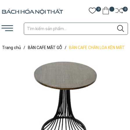
0
0
Trang chủ
/
BÀN CAFE MẶT GỖ
/
BÀN CAFE CHÂN LOA KÈN MẶT
GỖ - BCF10