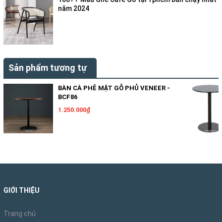
năm 2024
Sản phẩm tương tự
BÀN CÀ PHÊ MẶT GỖ PHỦ VENEER -
BCF86
1.250.000₫
GIỚI THIỆU
Trang chủ