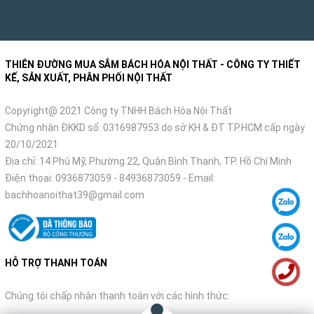
THIÊN ĐƯỜNG MUA SẮM BÁCH HÓA NỘI THẤT - CÔNG TY THIẾT
KẾ, SẢN XUẤT, PHÂN PHỐI NỘI THẤT
Copyright@ 2021 Công ty TNHH Bách Hóa Nội Thất
Chứng nhận ĐKKD số: 0316987953 do sở KH & ĐT TP.HCM cấp ngày
20/10/2021
Địa chỉ: 14 Phú Mỹ, Phường 22, Quận Bình Thạnh, TP. Hồ Chí Minh
Điện thoại:
0936873059
-
84936873059
- Email:
bachhoanoithat39@gmail.com
HỖ TRỢ THANH TOÁN
Chúng tôi chấp nhận thanh toán với các hình thức: