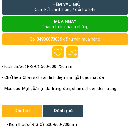
THÊM VÀO GIỎ
Cam kết chính hãng / đổi trả 24h
MUA NGAY
Thanh toán nhanh chóng
Gọi
84936873059
để tư vấn mua hàng
- Kích thước( R-S-C): 600-600-730mm
- Chất liệu: Chân sắt sơn tĩnh điện mặt gỗ hoặc mặt đá
- Màu sắc: Mặt gỗ/mặt đá trắng-đen, chân sắt sơn đen-trắng
Chi tiết
Đánh giá
- Kích thước( R-S-C): 600-600-730mm