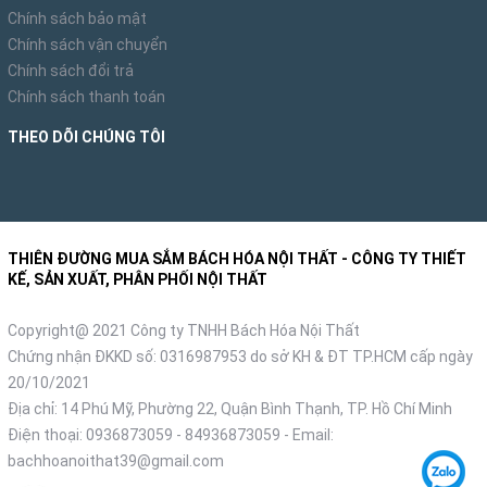
Chính sách bảo mật
Chính sách vận chuyển
Chính sách đổi trả
Chính sách thanh toán
THEO DÕI CHÚNG TÔI
THIÊN ĐƯỜNG MUA SẮM BÁCH HÓA NỘI THẤT - CÔNG TY THIẾT
KẾ, SẢN XUẤT, PHÂN PHỐI NỘI THẤT
Copyright@ 2021 Công ty TNHH Bách Hóa Nội Thất
Chứng nhận ĐKKD số: 0316987953 do sở KH & ĐT TP.HCM cấp ngày
20/10/2021
Địa chỉ: 14 Phú Mỹ, Phường 22, Quận Bình Thạnh, TP. Hồ Chí Minh
Điện thoại:
0936873059
-
84936873059
- Email:
bachhoanoithat39@gmail.com