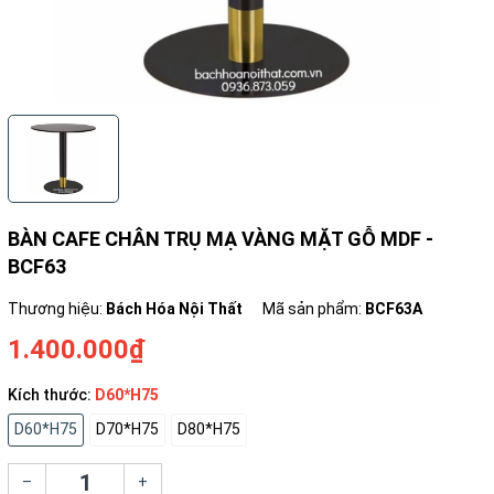
BÀN CAFE CHÂN TRỤ MẠ VÀNG MẶT GỖ MDF -
BCF63
Thương hiệu:
Bách Hóa Nội Thất
Mã sản phẩm:
BCF63A
1.400.000₫
Kích thước:
D60*H75
D60*H75
D70*H75
D80*H75
–
+