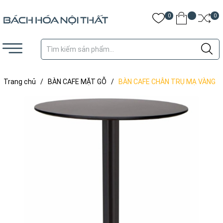
0
0
Trang chủ
/
BÀN CAFE MẶT GỖ
/
BÀN CAFE CHÂN TRỤ MẠ VÀNG
MẶT GỖ MDF - BCF63