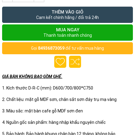
THÊM VÀO GIỎ
Cam kết chính hãng / đổi trả 24h
MUA NGAY
Thanh toán nhanh chóng
Gọi
84936873059
để tư vấn mua hàng
GIÁ BÀN KHÔNG BAO GỒM GHẾ.
1. Kích thước D-R-C (mm): D600/700/800*C750
2. Chất liệu: mặt gỗ MDF sơn, chân sắt sơn đáy trụ mạ vàng
3. Màu sắc: mặt bàn cafe gỗ MDF sơn đen
4. Nguồn gốc sản phẩm: hàng nhập khẩu nguyên chiếc
5. Bảo hành: Bảo hành khung chân bàn 12 tháng, không bảo