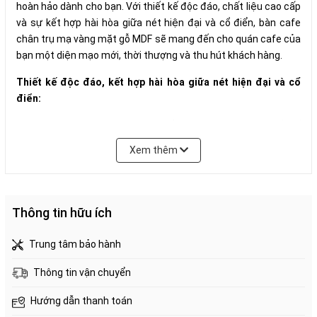
hoàn hảo dành cho bạn. Với thiết kế độc đáo, chất liệu cao cấp
và sự kết hợp hài hòa giữa nét hiện đại và cổ điển, bàn cafe
chân trụ mạ vàng mặt gỗ MDF sẽ mang đến cho quán cafe của
bạn một diện mạo mới, thời thượng và thu hút khách hàng.
Thiết kế độc đáo, kết hợp hài hòa giữa nét hiện đại và cổ
điển:
Bàn cafe chân trụ mạ vàng mặt gỗ MDF thường được thiết kế
với những đường nét đơn giản, gọn gàng, tạo nên vẻ đẹp thanh
Xem thêm
lịch, hiện đại. Khung bàn được làm từ chất liệu sắt hoặc thép
được mạ vàng, mang đến sự sang trọng, bền bỉ và chống gỉ
sét. Mặt bàn được làm từ gỗ MDF được phủ veneer hoặc sơn
PU, tạo nên vẻ đẹp tự nhiên, sang trọng và dễ dàng vệ sinh.
Thông tin hữu ích
Bàn cafe chân trụ mạ vàng mặt gỗ MDF thường được thiết kế
với những điểm nhấn độc đáo, tạo nên sự thu hút cho sản
Trung tâm bảo hành
phẩm. Ví dụ như việc sử dụng những đường nét cong, uốn lượn,
hoặc kết hợp với những chi tiết trang trí bằng kim loại, gỗ,...
Thông tin vận chuyển
Chất liệu cao cấp, bền bỉ, dễ dàng vệ sinh:
Hướng dẫn thanh toán