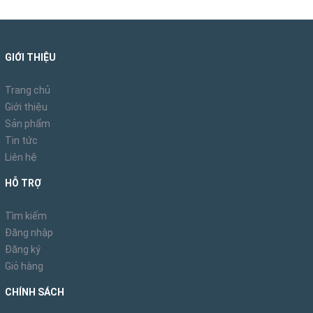
Kết luận:
Bàn cafe chân trụ mạ vàng mặt gỗ MDF là một lựa chọn hoàn
hảo cho những ai đang muốn nâng tầm không gian quán cafe
GIỚI THIỆU
của mình. Với thiết kế độc đáo, chất liệu cao cấp và sự kết hợp
hài hòa giữa nét hiện đại và cổ điển, bàn cafe chân trụ mạ vàng
Trang chủ
mặt gỗ MDF sẽ mang đến cho quán cafe của bạn một diện
Giới thiệu
mạo mới, thời thượng và thu hút khách hàng.
Sản phẩm
Tin tức
Liên hệ
HỖ TRỢ
Tìm kiếm
Đăng nhập
Đăng ký
Giỏ hàng
CHÍNH SÁCH