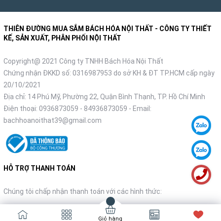
THIÊN ĐƯỜNG MUA SẮM BÁCH HÓA NỘI THẤT - CÔNG TY THIẾT
KẾ, SẢN XUẤT, PHÂN PHỐI NỘI THẤT
Copyright@ 2021 Công ty TNHH Bách Hóa Nội Thất
Chứng nhận ĐKKD số: 0316987953 do sở KH & ĐT TP.HCM cấp ngày
20/10/2021
Địa chỉ: 14 Phú Mỹ, Phường 22, Quận Bình Thạnh, TP. Hồ Chí Minh
Điện thoại:
0936873059
-
84936873059
- Email:
bachhoanoithat39@gmail.com
HỖ TRỢ THANH TOÁN
Chúng tôi chấp nhận thanh toán với các hình thức:
Giỏ hàng