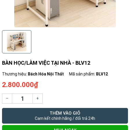
BÀN HỌC/LÀM VIỆC TẠI NHÀ - BLV12
Thương hiệu:
Bách Hóa Nội Thất
Mã sản phẩm:
BLV12
2.800.000₫
–
+
THÊM VÀO GIỎ
Cam kết chính hãng / đổi trả 24h