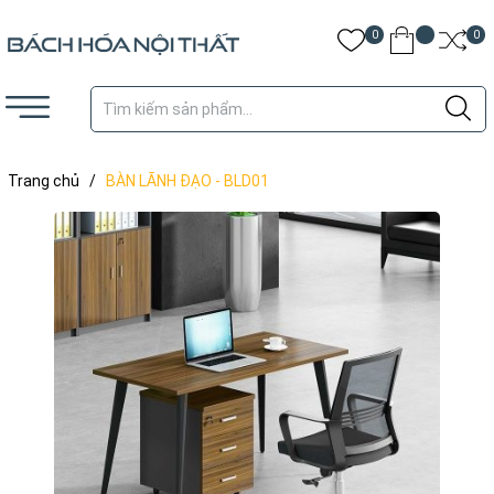
0
0
Trang chủ
/
BÀN LÃNH ĐẠO - BLD01