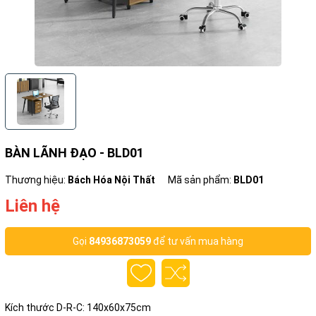
BÀN LÃNH ĐẠO - BLD01
Thương hiệu:
Bách Hóa Nội Thất
Mã sản phẩm:
BLD01
Liên hệ
Gọi
84936873059
để tư vấn mua hàng
Kích thước D-R-C: 140x60x75cm