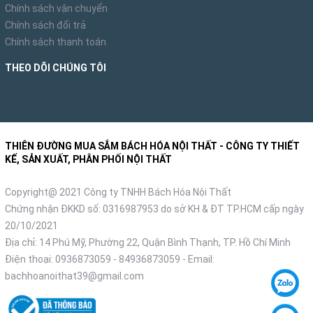
Chính sách vận chuyển
Chính sách đổi trả
Chính sách thanh toán
THEO DÕI CHÚNG TÔI
THIÊN ĐƯỜNG MUA SẮM BÁCH HÓA NỘI THẤT - CÔNG TY THIẾT
KẾ, SẢN XUẤT, PHÂN PHỐI NỘI THẤT
Copyright@ 2021 Công ty TNHH Bách Hóa Nội Thất
Chứng nhận ĐKKD số: 0316987953 do sở KH & ĐT TP.HCM cấp ngày
20/10/2021
Địa chỉ: 14 Phú Mỹ, Phường 22, Quận Bình Thạnh, TP. Hồ Chí Minh
Điện thoại:
0936873059
-
84936873059
- Email:
bachhoanoithat39@gmail.com