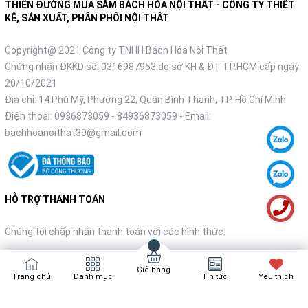
THIÊN ĐƯỜNG MUA SẮM BÁCH HÓA NỘI THẤT - CÔNG TY THIẾT
KẾ, SẢN XUẤT, PHÂN PHỐI NỘI THẤT
Copyright@ 2021 Công ty TNHH Bách Hóa Nội Thất
Chứng nhận ĐKKD số: 0316987953 do sở KH & ĐT TP.HCM cấp ngày
20/10/2021
Địa chỉ: 14 Phú Mỹ, Phường 22, Quận Bình Thạnh, TP. Hồ Chí Minh
Điện thoại:
0936873059
-
84936873059
- Email:
bachhoanoithat39@gmail.com
HỖ TRỢ THANH TOÁN
Chúng tôi chấp nhận thanh toán với các hình thức:
Giỏ hàng
Trang chủ
Danh mục
Tin tức
Yêu thích
NHẬN TIN KHUYẾN MÃI