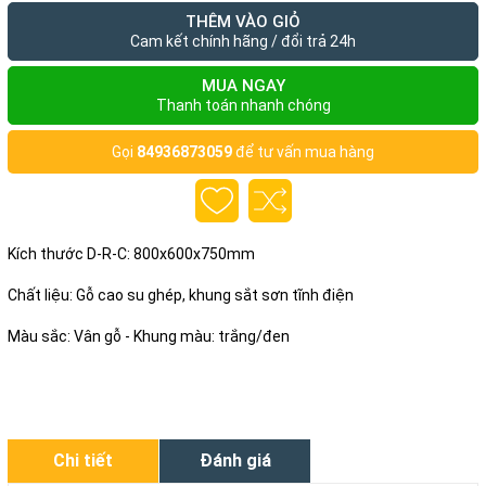
THÊM VÀO GIỎ
Cam kết chính hãng / đổi trả 24h
MUA NGAY
Thanh toán nhanh chóng
Gọi
84936873059
để tư vấn mua hàng
Kích thước D-R-C: 800x600x750mm
Chất liệu: Gỗ cao su ghép, khung sắt sơn tĩnh điện
Màu sắc: Vân gỗ - Khung màu: trắng/đen
Chi tiết
Đánh giá