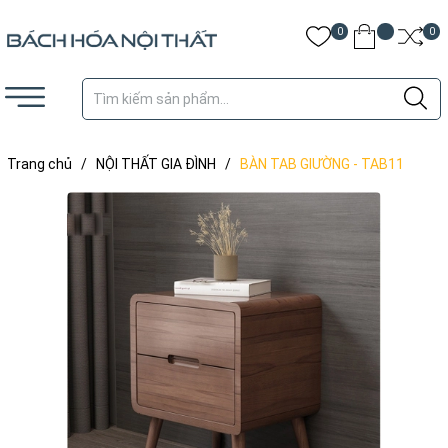
0
0
Trang chủ
/
NỘI THẤT GIA ĐÌNH
/
BÀN TAB GIƯỜNG - TAB11