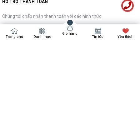
HỖ TRỢ THANH TOÁN
Chúng tôi chấp nhận thanh toán với các hình thức:
Giỏ hàng
Trang chủ
Danh mục
Tin tức
Yêu thích
NHẬN TIN KHUYẾN MÃI
Đăng ký
Bản quyền thuộc về
Bách Hóa Nội Thất
Cung cấp bởi
Sapo