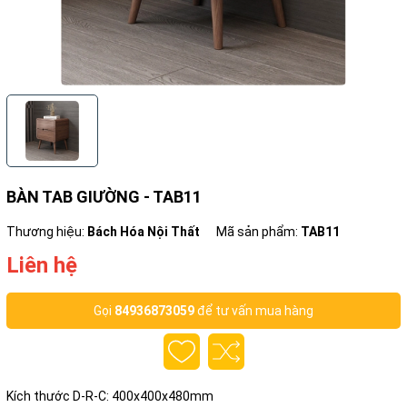
BÀN TAB GIƯỜNG - TAB11
Thương hiệu:
Bách Hóa Nội Thất
Mã sản phẩm:
TAB11
Liên hệ
Gọi
84936873059
để tư vấn mua hàng
Kích thước D-R-C: 400x400x480mm