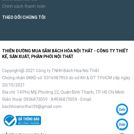
Chính sách thanh toán
THEO DÕI CHÚNG TÔI
THIÊN ĐƯỜNG MUA SẮM BÁCH HÓA NỘI THẤT - CÔNG TY THIẾT
KẾ, SẢN XUẤT, PHÂN PHỐI NỘI THẤT
Copyright@ 2021 Công ty TNHH Bách Hóa Nội Thất
Chứng nhận ĐKKD số: 0316987953 do sở KH & ĐT TP.HCM cấp ngày
20/10/2021
Địa chỉ: 14 Phú Mỹ, Phường 22, Quận Bình Thạnh, TP. Hồ Chí Minh
Điện thoại:
0936873059
-
84936873059
- Email:
bachhoanoithat39@gmail.com