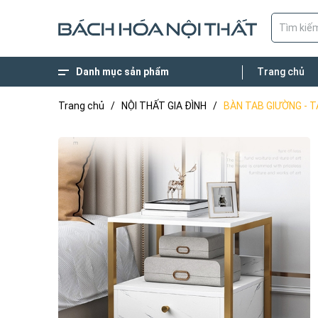
Danh mục sản phẩm
Trang chủ
XÂY DỰNG NHÀ Ở
BÀN GHẾ NGOÀI TRỜI
NỘI THẤT VĂN PHÒNG
NỘI THẤT NHÀ HÀNG CAFE'
NỘI THẤT GIA ĐÌNH
Trang chủ
/
NỘI THẤT GIA ĐÌNH
/
BÀN TAB GIƯỜNG - 