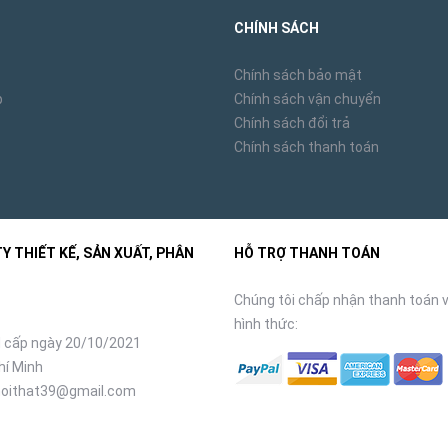
CHÍNH SÁCH
Chính sách bảo mật
p
Chính sách vận chuyển
Chính sách đổi trả
Chính sách thanh toán
 THIẾT KẾ, SẢN XUẤT, PHÂN
HỖ TRỢ THANH TOÁN
Chúng tôi chấp nhận thanh toán v
hình thức:
 cấp ngày 20/10/2021
hí Minh
oithat39@gmail.com