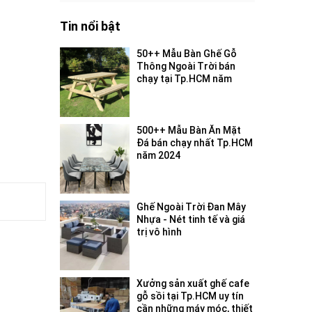
Tin nổi bật
50++ Mẫu Bàn Ghế Gỗ
Thông Ngoài Trời bán
chạy tại Tp.HCM năm
2024
500++ Mẫu Bàn Ăn Mặt
Đá bán chạy nhất Tp.HCM
năm 2024
Ghế Ngoài Trời Đan Mây
Nhựa - Nét tinh tế và giá
trị vô hình
Xưởng sản xuất ghế cafe
gỗ sồi tại Tp.HCM uy tín
cần những máy móc, thiết