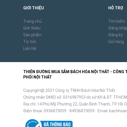
GIỚI THIỆU
HỖ TRỢ
Trang chủ
Tìm kiếm
Giới thiệu
Đăng nhậ
Sản phẩm
Đăng ký
Tin tức
Giỏ hàng
Liên hệ
THIÊN ĐƯỜNG MUA SẮM BÁCH HÓA NỘI THẤT - CÔNG TY
PHỐI NỘI THẤT
Copyright@ 2021 Công ty TNHH Bách Hóa Nội Thất
Chứng nhận ĐKKD số: 0316987953 do sở KH & ĐT TP.HCM
Địa chỉ: 14 Phú Mỹ, Phường 22, Quận Bình Thạnh, TP. Hồ C
Điện thoại:
0936873059
-
84936873059
- Email:
bachhoan