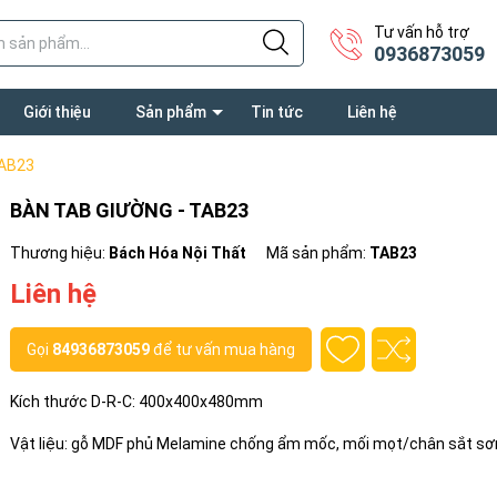
Tư vấn hỗ trợ
0936873059
Giới thiệu
Sản phẩm
Tin tức
Liên hệ
TAB23
BÀN TAB GIƯỜNG - TAB23
Thương hiệu:
Bách Hóa Nội Thất
Mã sản phẩm:
TAB23
Liên hệ
Gọi
84936873059
để tư vấn mua hàng
Kích thước D-R-C: 400x400x480mm
Vật liệu: gỗ MDF phủ Melamine chống ẩm mốc, mối mọt/chân sắt sơn