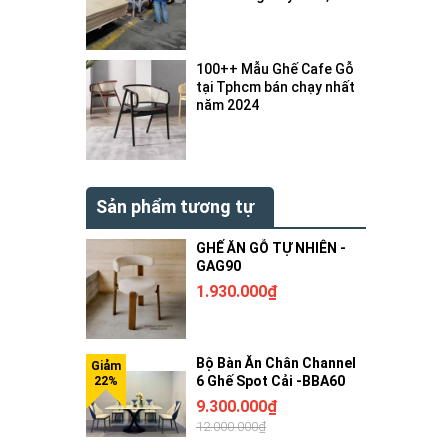
bị gì ?
100++ Mẫu Ghế Cafe Gỗ
tại Tphcm bán chạy nhất
năm 2024
Sản phẩm tương tự
GHẾ ĂN GỖ TỰ NHIÊN -
GAG90
1.930.000₫
Bộ Bàn Ăn Chân Channel
6 Ghế Spot Cải -BBA60
9.300.000₫
12.000.000₫