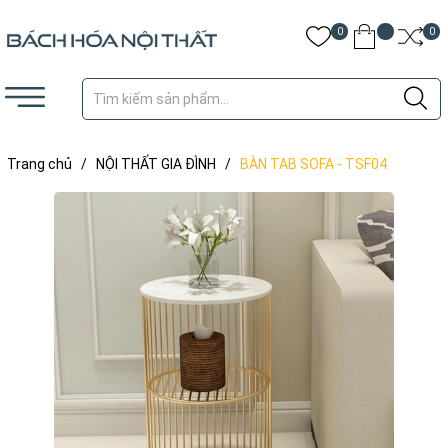
0
0
Trang chủ
/
NỘI THẤT GIA ĐÌNH
/
BÀN TAB SOFA - TSF04