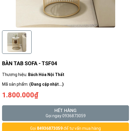
BÀN TAB SOFA - TSF04
Thương hiệu:
Bách Hóa Nội Thất
Mã sản phẩm:
(Đang cập nhật...)
1.800.000₫
HẾT HÀNG
Gọi ngay 0936873059
Gọi
84936873059
để tư vấn mua hàng