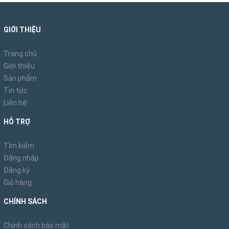
GIỚI THIỆU
Trang chủ
Giới thiệu
Sản phẩm
Tin tức
Liên hệ
HỖ TRỢ
Tìm kiếm
Đăng nhập
Đăng ký
Giỏ hàng
CHÍNH SÁCH
Chính sách bảo mật