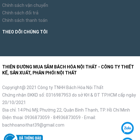
Chính sách vận chuyển
Chính sách đổi trả
Chính sách thanh toán
THEO DÕI CHÚNG TÔI
THIÊN ĐƯỜNG MUA SẮM BÁCH HÓA NỘI THẤT - CÔNG TY THIẾT
KẾ, SẢN XUẤT, PHÂN PHỐI NỘI THẤT
Copyright@ 2021 Công ty TNHH Bách Hóa Nội Thất
Chứng nhận ĐKKD số: 0316987953 do sở KH & ĐT TP.HCM cấp ngày
20/10/2021
Địa chỉ: 14 Phú Mỹ, Phường 22, Quận Bình Thạnh, TP. Hồ Chí Minh
Điện thoại:
0936873059
-
84936873059
- Email:
bachhoanoithat39@gmail.com