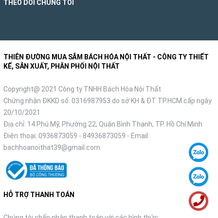
THEO DÕI CHÚNG TÔI
THIÊN ĐƯỜNG MUA SẮM BÁCH HÓA NỘI THẤT - CÔNG TY THIẾT
KẾ, SẢN XUẤT, PHÂN PHỐI NỘI THẤT
Copyright@ 2021 Công ty TNHH Bách Hóa Nội Thất
Chứng nhận ĐKKD số: 0316987953 do sở KH & ĐT TP.HCM cấp ngày
20/10/2021
Địa chỉ: 14 Phú Mỹ, Phường 22, Quận Bình Thạnh, TP. Hồ Chí Minh
Điện thoại:
0936873059
-
84936873059
- Email:
bachhoanoithat39@gmail.com
HỖ TRỢ THANH TOÁN
Chúng tôi chấp nhận thanh toán với các hình thức: