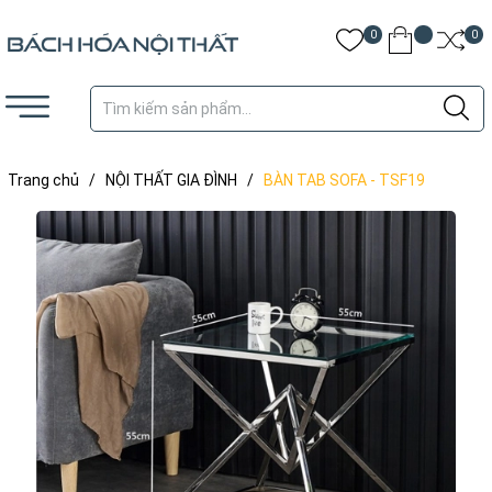
0
0
Trang chủ
/
NỘI THẤT GIA ĐÌNH
/
BÀN TAB SOFA - TSF19