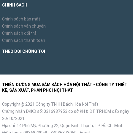
CHÍNH SÁCH
Chính sách bảo mật
Chính sách vận chuyển
Chính sách đổi trả
Chính sách thanh toán
THEO DÕI CHÚNG TÔI
THIÊN ĐƯỜNG MUA SẮM BÁCH HÓA NỘI THẤT - CÔNG TY THIẾT
KẾ, SẢN XUẤT, PHÂN PHỐI NỘI THẤT
Copyright@ 2021 Công ty TNHH Bách Hóa Nội Thất
Chứng nhận ĐKKD số: 0316987953 do sở KH & ĐT TP.HCM cấp ngày
20/10/2021
Địa chỉ: 14 Phú Mỹ, Phường 22, Quận Bình Thạnh, TP. Hồ Chí Minh
Điện thoại:
0936873059
-
84936873059
- Email: