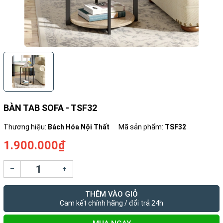
BÀN TAB SOFA - TSF32
Thương hiệu:
Bách Hóa Nội Thất
Mã sản phẩm:
TSF32
1.900.000₫
–
+
THÊM VÀO GIỎ
Cam kết chính hãng / đổi trả 24h