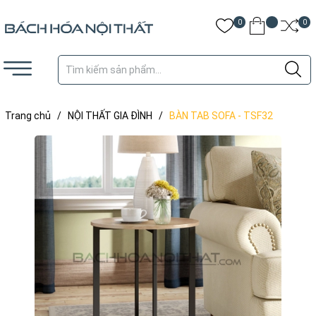
0
0
Trang chủ
/
NỘI THẤT GIA ĐÌNH
/
BÀN TAB SOFA - TSF32