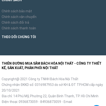
CHÍNH SÁCH
Chính sách bảo mật
Chính sách vận chuyển
Chính sách đổi trả
Chính sách thanh toán
THEO DÕI CHÚNG TÔI
THIÊN ĐƯỜNG MUA SẮM BÁCH HÓA NỘI THẤT - CÔNG TY THIẾT
KẾ, SẢN XUẤT, PHÂN PHỐI NỘI THẤT
Copyright@ 2021 Công ty TNHH Bách Hóa Nội Thất
Chứng nhận ĐKKD số: 0316987953 do sở KH & ĐT TP.HCM cấp ngày
20/10/2021
Địa chỉ: 14 Phú Mỹ, Phường 22, Quận Bình Thạnh, TP. Hồ Chí Minh
Điện thoại:
0936873059
-
84936873059
- Email: