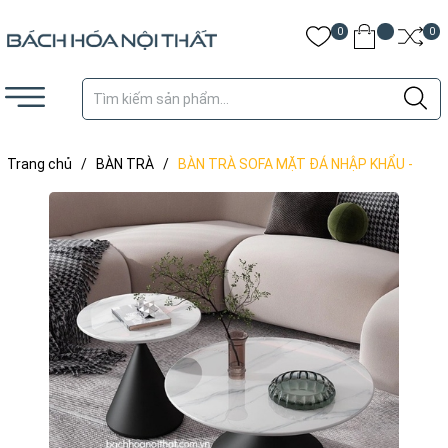
0
0
Trang chủ
/
BÀN TRÀ
/
BÀN TRÀ SOFA MẶT ĐÁ NHẬP KHẨU -
BT150