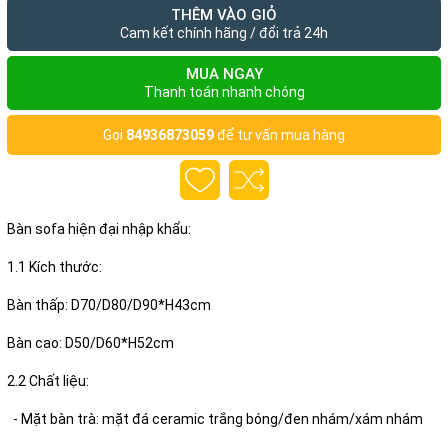
THÊM VÀO GIỎ
Cam kết chính hãng / đổi trả 24h
MUA NGAY
Thanh toán nhanh chóng
Gọi
84936873059
để tư vấn mua hàng
Bàn sofa hiện đại nhập khẩu:
1.1 Kích thước:
Bàn thấp: D70/D80/D90*H43cm
Bàn cao: D50/D60*H52cm
2.2 Chất liệu:
- Mặt bàn trà: mặt đá ceramic trắng bóng/đen nhám/xám nhám