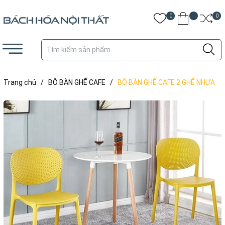
0
0
Trang chủ
/
BỘ BÀN GHẾ CAFE
/
BỘ BÀN GHẾ CAFE 2 GHẾ NHỰA
ĐÚC - CF20