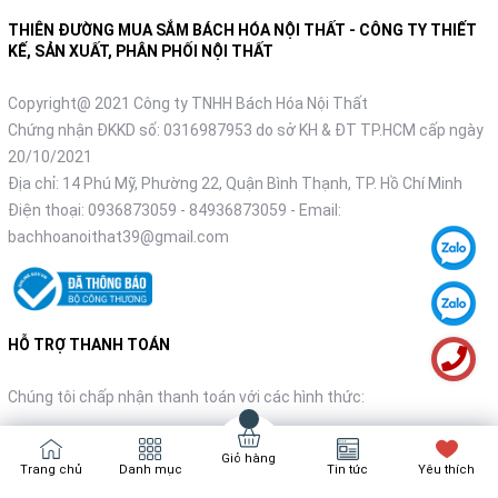
THIÊN ĐƯỜNG MUA SẮM BÁCH HÓA NỘI THẤT - CÔNG TY THIẾT
KẾ, SẢN XUẤT, PHÂN PHỐI NỘI THẤT
Copyright@ 2021 Công ty TNHH Bách Hóa Nội Thất
Chứng nhận ĐKKD số: 0316987953 do sở KH & ĐT TP.HCM cấp ngày
20/10/2021
Địa chỉ: 14 Phú Mỹ, Phường 22, Quận Bình Thạnh, TP. Hồ Chí Minh
Điện thoại:
0936873059
-
84936873059
- Email:
bachhoanoithat39@gmail.com
HỖ TRỢ THANH TOÁN
Chúng tôi chấp nhận thanh toán với các hình thức:
Giỏ hàng
Trang chủ
Danh mục
Tin tức
Yêu thích
NHẬN TIN KHUYẾN MÃI