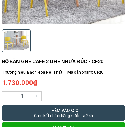
BỘ BÀN GHẾ CAFE 2 GHẾ NHỰA ĐÚC - CF20
Thương hiệu:
Bách Hóa Nội Thất
Mã sản phẩm:
CF20
1.730.000₫
–
+
THÊM VÀO GIỎ
Cam kết chính hãng / đổi trả 24h