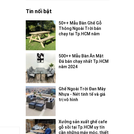
Tin nổi bật
50++ Mẫu Bàn Ghế Gỗ
Thông Ngoài Trời bán
chạy tại Tp.HCM năm
2024
500++ Mẫu Bàn Ăn Mặt
Đá bán chạy nhất Tp.HCM
năm 2024
Ghế Ngoài Trời Đan Mây
Nhựa - Nét tinh tế và giá
trị vô hình
Xưởng sản xuất ghế cafe
gỗ sồi tại Tp.HCM uy tín
cần những máy móc, thiết