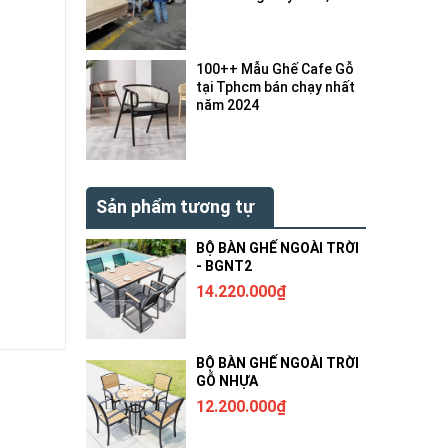
bị gì ?
100++ Mẫu Ghế Cafe Gỗ
tại Tphcm bán chạy nhất
năm 2024
Sản phẩm tương tự
BỘ BÀN GHẾ NGOÀI TRỜI
- BGNT2
14.220.000₫
BỘ BÀN GHẾ NGOÀI TRỜI
GỖ NHỰA
12.200.000₫