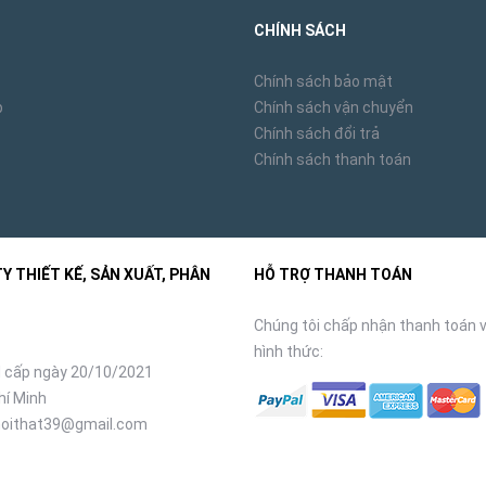
CHÍNH SÁCH
Chính sách bảo mật
p
Chính sách vận chuyển
Chính sách đổi trả
Chính sách thanh toán
 THIẾT KẾ, SẢN XUẤT, PHÂN
HỖ TRỢ THANH TOÁN
Chúng tôi chấp nhận thanh toán v
hình thức:
 cấp ngày 20/10/2021
hí Minh
oithat39@gmail.com