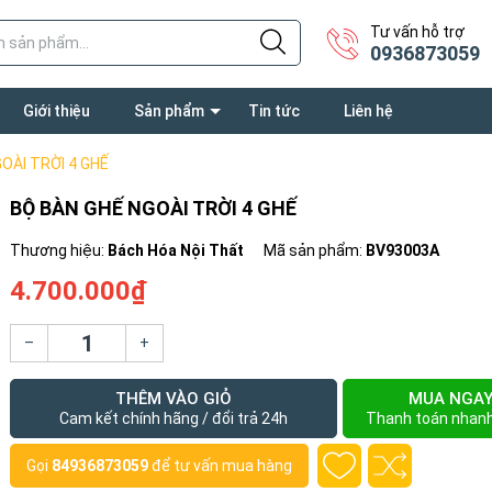
Tư vấn hỗ trợ
0936873059
Giới thiệu
Sản phẩm
Tin tức
Liên hệ
OÀI TRỜI 4 GHẾ
BỘ BÀN GHẾ NGOÀI TRỜI 4 GHẾ
Thương hiệu:
Bách Hóa Nội Thất
Mã sản phẩm:
BV93003A
4.700.000₫
–
+
THÊM VÀO GIỎ
MUA NGA
Cam kết chính hãng / đổi trả 24h
Thanh toán nhan
Gọi
84936873059
để tư vấn mua hàng