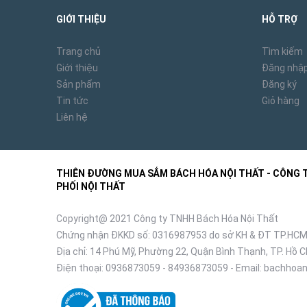
GIỚI THIỆU
HỖ TRỢ
Trang chủ
Tìm kiếm
Giới thiệu
Đăng nhậ
Sản phẩm
Đăng ký
Tin tức
Giỏ hàng
Liên hệ
THIÊN ĐƯỜNG MUA SẮM BÁCH HÓA NỘI THẤT - CÔNG TY
PHỐI NỘI THẤT
Copyright@ 2021 Công ty TNHH Bách Hóa Nội Thất
Chứng nhận ĐKKD số: 0316987953 do sở KH & ĐT TP.HCM
Địa chỉ: 14 Phú Mỹ, Phường 22, Quận Bình Thạnh, TP. Hồ C
Điện thoại:
0936873059
-
84936873059
- Email:
bachhoan