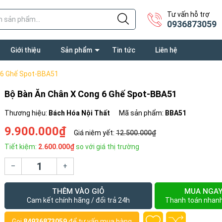
Tư vấn hỗ trợ
0936873059
Giới thiệu
Sản phẩm
Tin tức
Liên hệ
 6 Ghế Spot-BBA51
Bộ Bàn Ăn Chân X Cong 6 Ghế Spot-BBA51
Thương hiệu:
Bách Hóa Nội Thất
Mã sản phẩm:
BBA51
9.900.000₫
Giá niêm yết:
12.500.000₫
Tiết kiệm:
2.600.000₫
so với giá thị trường
–
+
THÊM VÀO GIỎ
MUA NGA
Cam kết chính hãng / đổi trả 24h
Thanh toán nhan
Gọi
84936873059
để tư vấn mua hàng