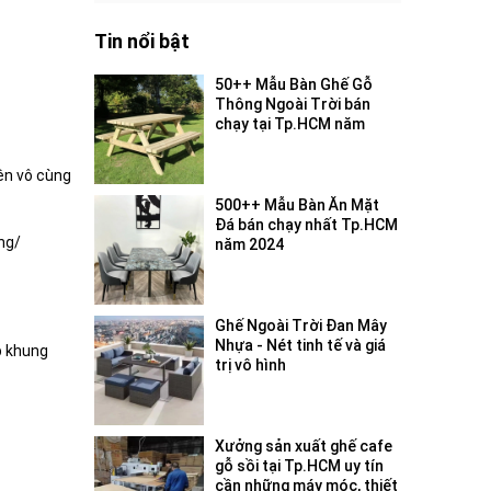
Tin nổi bật
50++ Mẫu Bàn Ghế Gỗ
Thông Ngoài Trời bán
chạy tại Tp.HCM năm
2024
iện vô cùng
500++ Mẫu Bàn Ăn Mặt
Đá bán chạy nhất Tp.HCM
ng/
năm 2024
Ghế Ngoài Trời Đan Mây
Nhựa - Nét tinh tế và giá
p khung
trị vô hình
Xưởng sản xuất ghế cafe
gỗ sồi tại Tp.HCM uy tín
cần những máy móc, thiết