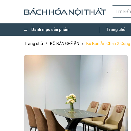
Danh mục sản phẩm
Trang chủ
XÂY DỰNG NHÀ Ở
BÀN GHẾ NGOÀI TRỜI
NỘI THẤT VĂN PHÒNG
NỘI THẤT NHÀ HÀNG CAFE'
NỘI THẤT GIA ĐÌNH
Trang chủ
/
BỘ BÀN GHẾ ĂN
/
Bộ Bàn Ăn Chân X Cong