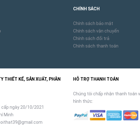
CHÍNH SÁCH
Chính sách bảo mật
p
Chính sách vận chuyển
Chính sách đổi trả
Chính sách thanh toán
 THIẾT KẾ, SẢN XUẤT, PHÂN
HỖ TRỢ THANH TOÁN
Chúng tôi chấp nhận thanh toán v
hình thức:
 cấp ngày 20/10/2021
hí Minh
oithat39@gmail.com