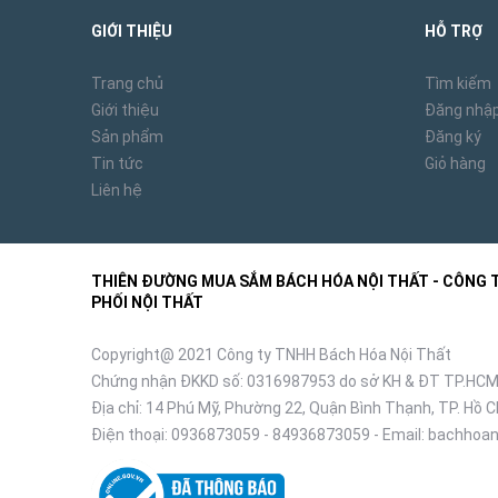
GIỚI THIỆU
HỖ TRỢ
Trang chủ
Tìm kiếm
Giới thiệu
Đăng nhậ
Sản phẩm
Đăng ký
Tin tức
Giỏ hàng
Liên hệ
THIÊN ĐƯỜNG MUA SẮM BÁCH HÓA NỘI THẤT - CÔNG TY
PHỐI NỘI THẤT
Copyright@ 2021 Công ty TNHH Bách Hóa Nội Thất
Chứng nhận ĐKKD số: 0316987953 do sở KH & ĐT TP.HCM
Địa chỉ: 14 Phú Mỹ, Phường 22, Quận Bình Thạnh, TP. Hồ C
Điện thoại:
0936873059
-
84936873059
- Email:
bachhoan