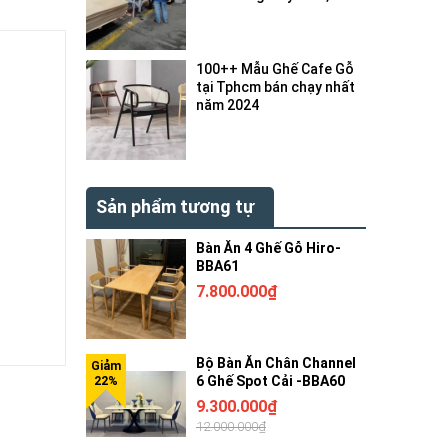
bị gì ?
100++ Mẫu Ghế Cafe Gỗ
tại Tphcm bán chạy nhất
năm 2024
Sản phẩm tương tự
Bàn Ăn 4 Ghế Gỗ Hiro-
BBA61
7.800.000₫
Bộ Bàn Ăn Chân Channel
6 Ghế Spot Cải -BBA60
9.300.000₫
12.000.000₫