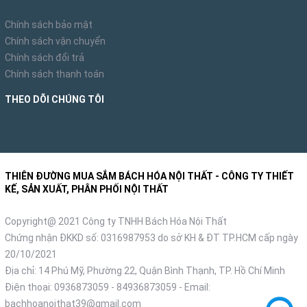
Chính sách bảo mật
Chính sách vận chuyển
Chính sách đổi trả
Chính sách thanh toán
THEO DÕI CHÚNG TÔI
THIÊN ĐƯỜNG MUA SẮM BÁCH HÓA NỘI THẤT - CÔNG TY THIẾT
KẾ, SẢN XUẤT, PHÂN PHỐI NỘI THẤT
Copyright@ 2021 Công ty TNHH Bách Hóa Nội Thất
Chứng nhận ĐKKD số: 0316987953 do sở KH & ĐT TP.HCM cấp ngày
20/10/2021
Địa chỉ: 14 Phú Mỹ, Phường 22, Quận Bình Thạnh, TP. Hồ Chí Minh
Điện thoại:
0936873059
-
84936873059
- Email:
bachhoanoithat39@gmail.com