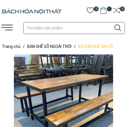
0
0
Trang chủ
/
BÀN GHẾ GỖ NGOÀI TRỜI
/
BỘ BÀN GHẾ ĂN GỖ
THÔNG CHÂN SẮT