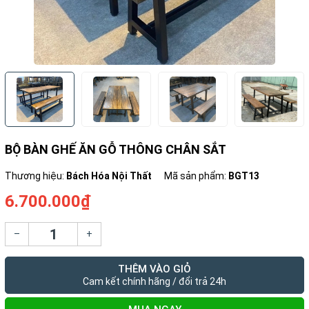
BỘ BÀN GHẾ ĂN GỖ THÔNG CHÂN SẮT
Thương hiệu:
Bách Hóa Nội Thất
Mã sản phẩm:
BGT13
6.700.000₫
–
+
THÊM VÀO GIỎ
Cam kết chính hãng / đổi trả 24h