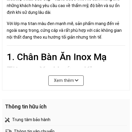
những khách hàng yêu cầu cao về thẩm mỹ, độ bền và sự ổn
định khi sử dụng lâu dài.
Với lớp mạ titan màu đen mạnh mẽ, sản phẩm mang đến vẻ
ngoài sang trọng, cứng cáp và rất phù hợp với các không gian
nội thất đang theo xu hướng tối giản nhưng tinh tế.
1. Chân Bàn Ăn Inox Mạ
Titan – Xu Hướng Khung
Bàn Được Ưa Chuộng Hiện
Xem thêm
Nay
Thông tin hữu ích
Trong những năm gần đây,
chân bàn Ăn inox mạ titan
ngày
càng được sử dụng nhiều trong các công trình nhà ở cao cấp,
Trung tâm bảo hành
nhà hàng, quán café và showroom nội thất. Lý do không chỉ
đến từ vẻ ngoài sang trọng mà còn từ khả năng chống ăn mòn,
Thông tin vận chuyển