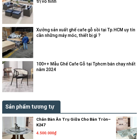
trị vô hình
Xưởng sản xuất ghế cafe gỗ sồi tại Tp.HCM uy tín
cần những máy móc, thiết bị gì ?
Chan ban Ăn Ma Titan den bong cao cap
So với các loại khung sơn thông thường, lớp mạ titan giúp bề
100++ Mẫu Ghế Cafe Gỗ tại Tphcm bán chạy nhất
mặt chân bàn hạn chế trầy xước, không bong tróc sơn và giữ
năm 2024
được màu sắc ổn định trong thời gian dài. Đây là ưu điểm rất
quan trọng đối với những không gian sử dụng bàn ăn thường
xuyên hoặc có mật độ khách cao.
2. Ưu Điểm Nổi Bật Của
Sản phẩm tương tự
Chân Bàn Ăn Inox Mạ Titan
Chân Bàn Ăn Trụ Giữa Cho Bàn Tròn–
K247
Cao Cấp – K240
4.500.000₫