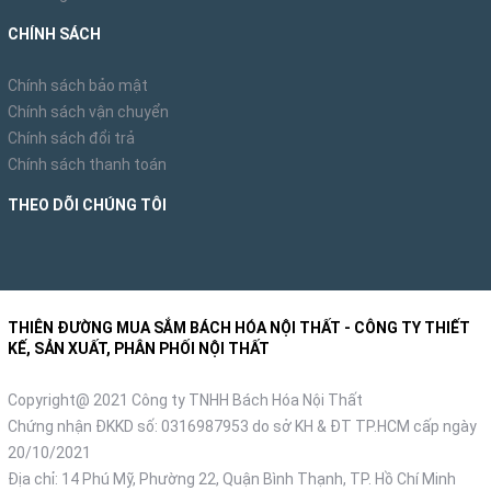
CHÍNH SÁCH
Chính sách bảo mật
Chính sách vận chuyển
Chính sách đổi trả
Chính sách thanh toán
THEO DÕI CHÚNG TÔI
THIÊN ĐƯỜNG MUA SẮM BÁCH HÓA NỘI THẤT - CÔNG TY THIẾT
KẾ, SẢN XUẤT, PHÂN PHỐI NỘI THẤT
Copyright@ 2021 Công ty TNHH Bách Hóa Nội Thất
Chứng nhận ĐKKD số: 0316987953 do sở KH & ĐT TP.HCM cấp ngày
20/10/2021
Địa chỉ: 14 Phú Mỹ, Phường 22, Quận Bình Thạnh, TP. Hồ Chí Minh
Chan ban hinh chu nhat voi chan de uong cong tinh te