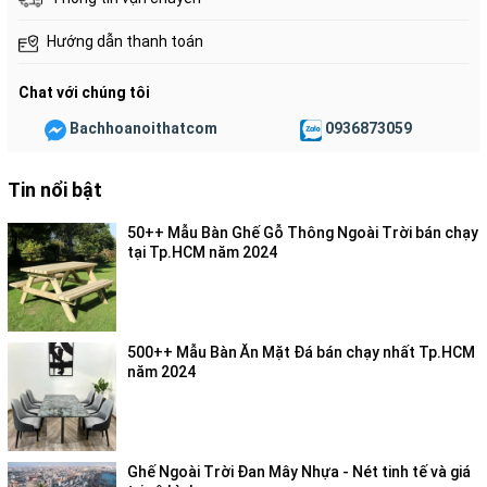
giữ màu tốt và ít bị ảnh hưởng bởi môi trường.
Hướng dẫn thanh toán
Chat với chúng tôi
Bachhoanoithatcom
0936873059
Tin nổi bật
50++ Mẫu Bàn Ghế Gỗ Thông Ngoài Trời bán chạy
tại Tp.HCM năm 2024
500++ Mẫu Bàn Ăn Mặt Đá bán chạy nhất Tp.HCM
năm 2024
Ghế Ngoài Trời Đan Mây Nhựa - Nét tinh tế và giá