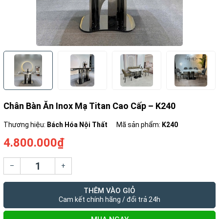
Chân Bàn Ăn Inox Mạ Titan Cao Cấp – K240
Thương hiệu:
Bách Hóa Nội Thất
Mã sản phẩm:
K240
4.800.000₫
–
+
THÊM VÀO GIỎ
Cam kết chính hãng / đổi trả 24h