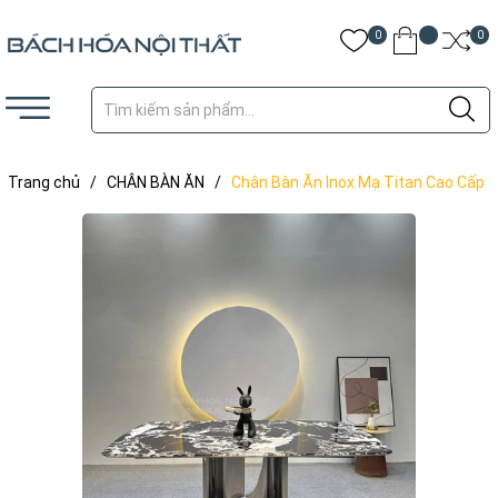
0
0
Trang chủ
/
CHÂN BÀN ĂN
/
Chân Bàn Ăn Inox Mạ Titan Cao Cấp
– K240