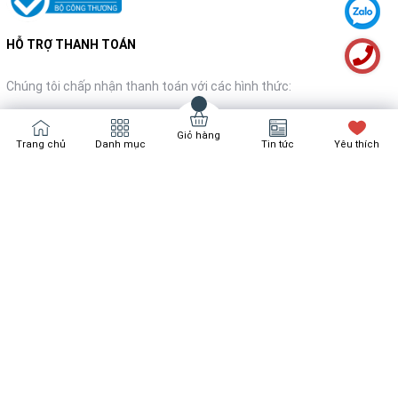
HỖ TRỢ THANH TOÁN
Chúng tôi chấp nhận thanh toán với các hình thức:
Giỏ hàng
Trang chủ
Danh mục
Tin tức
Yêu thích
NHẬN TIN KHUYẾN MÃI
Đăng ký
Ghe an sang trong mau xam trang
Bản quyền thuộc về
Bách Hóa Nội Thất
Cung cấp bởi
Sapo
Liên hệ đặt mua ngay!