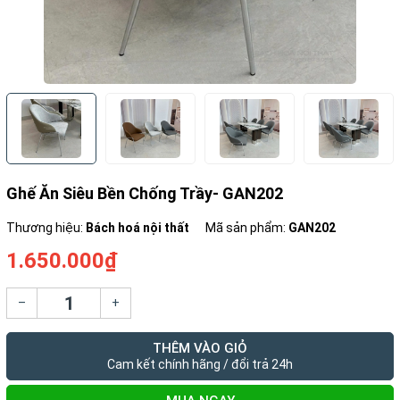
Ghế Ăn Siêu Bền Chống Trầy- GAN202
Thương hiệu:
Bách hoá nội thất
Mã sản phẩm:
GAN202
1.650.000₫
–
+
THÊM VÀO GIỎ
Cam kết chính hãng / đổi trả 24h