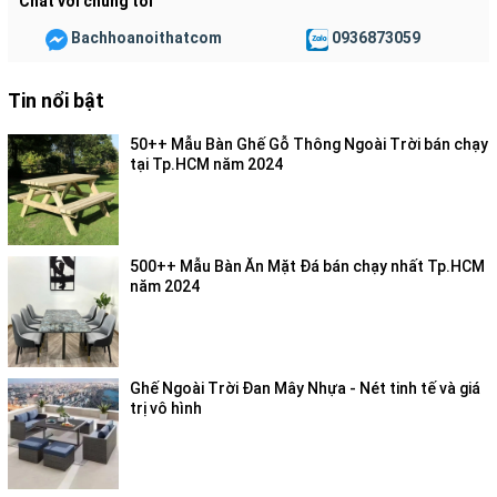
Chat với chúng tôi
Bachhoanoithatcom
0936873059
Tin nổi bật
50++ Mẫu Bàn Ghế Gỗ Thông Ngoài Trời bán chạy
tại Tp.HCM năm 2024
500++ Mẫu Bàn Ăn Mặt Đá bán chạy nhất Tp.HCM
năm 2024
Ghế Ngoài Trời Đan Mây Nhựa - Nét tinh tế và giá
trị vô hình
Bo ghe an co dem chan sat mau nau
Kết hợp cùng hệ thống
khung thép chắc chắn
, ghế không chỉ
chịu lực tốt mà còn hạn chế tối đa tình trạng rung lắc, mang lại