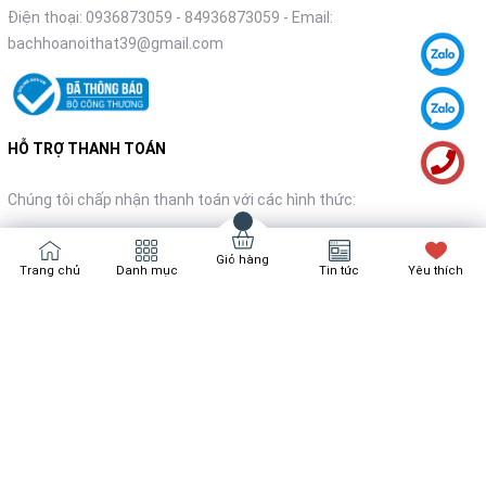
Điện thoại:
0936873059
-
84936873059
- Email:
bachhoanoithat39@gmail.com
HỖ TRỢ THANH TOÁN
Chúng tôi chấp nhận thanh toán với các hình thức:
Giỏ hàng
Trang chủ
Danh mục
Tin tức
Yêu thích
NHẬN TIN KHUYẾN MÃI
Đăng ký