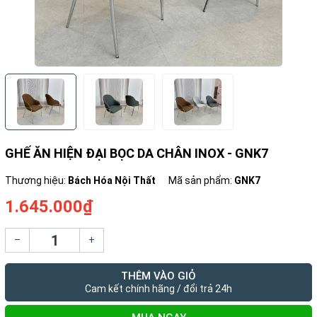
GHẾ ĂN HIỆN ĐẠI BỌC DA CHÂN INOX - GNK7
Thương hiệu:
Bách Hóa Nội Thất
Mã sản phẩm:
GNK7
1.645.000₫
–
+
THÊM VÀO GIỎ
Cam kết chính hãng / đổi trả 24h