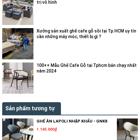
trị vô hình
Xưởng sản xuất ghế cafe gỗ sồi tại Tp.HCM uy tín
cần những máy móc, thiết bị gì ?
100++ Mẫu Ghế Cafe Gỗ tại Tphcm bán chạy nhất
năm 2024
Sản phẩm tương tự
GHẾ ĂN LAPOLI NHẬP KHẨU - GNK8
1.145.000₫