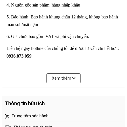
4. Nguồn gốc sản phẩm: hàng nhập khẩu
5. Bảo hành: Bảo hành khung chân 12 tháng, không bảo hành
màu sơn/mặt nệm
6. Giá chưa bao gồm VAT và phí vận chuyển.
Liên hệ ngay hotline của chúng tôi để được tư vấn chi tiết hơn:
0936.873.059
Công ty TNHH Bách Hóa Nội Thất (Việt Nam)
Xem thêm
Trụ sở: 14 Phú Mỹ, Phường Thạnh Mỹ Tây, TP. Hồ Chí Minh
Thông tin hữu ích
Trung tâm bảo hành