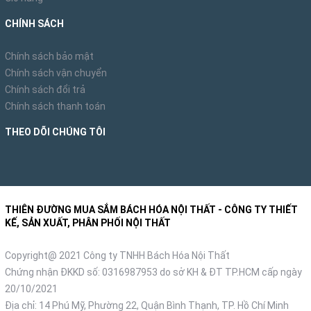
CHÍNH SÁCH
Chính sách bảo mật
Chính sách vận chuyển
Chính sách đổi trả
Chính sách thanh toán
THEO DÕI CHÚNG TÔI
THIÊN ĐƯỜNG MUA SẮM BÁCH HÓA NỘI THẤT - CÔNG TY THIẾT
KẾ, SẢN XUẤT, PHÂN PHỐI NỘI THẤT
Copyright@ 2021 Công ty TNHH Bách Hóa Nội Thất
Chứng nhận ĐKKD số: 0316987953 do sở KH & ĐT TP.HCM cấp ngày
20/10/2021
Địa chỉ: 14 Phú Mỹ, Phường 22, Quận Bình Thạnh, TP. Hồ Chí Minh