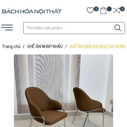
0
0
Trang chủ
/
GHẾ ĂN NHẬP KHẨU
/
GHẾ ĂN HIỆN ĐẠI BỌC DA CHÂN
INOX - GNK7