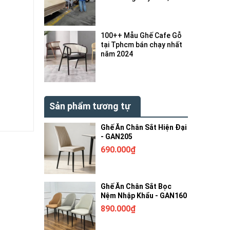
bị gì ?
100++ Mẫu Ghế Cafe Gỗ
tại Tphcm bán chạy nhất
năm 2024
Sản phẩm tương tự
Ghế Ăn Chân Sắt Hiện Đại
- GAN205
690.000₫
Ghế Ăn Chân Sắt Bọc
Nệm Nhập Khẩu - GAN160
890.000₫