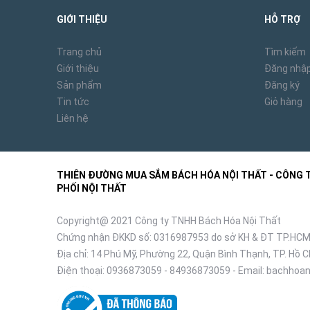
GIỚI THIỆU
HỖ TRỢ
Trang chủ
Tìm kiếm
Giới thiệu
Đăng nhậ
Sản phẩm
Đăng ký
Tin tức
Giỏ hàng
Liên hệ
THIÊN ĐƯỜNG MUA SẮM BÁCH HÓA NỘI THẤT - CÔNG TY
PHỐI NỘI THẤT
Copyright@ 2021 Công ty TNHH Bách Hóa Nội Thất
Chứng nhận ĐKKD số: 0316987953 do sở KH & ĐT TP.HCM
Địa chỉ: 14 Phú Mỹ, Phường 22, Quận Bình Thạnh, TP. Hồ C
Điện thoại:
0936873059
-
84936873059
- Email:
bachhoan