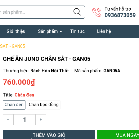
Tư vấn hỗ trợ
0936873059
Giới thiệu
Sản phẩm
Tin tức
Liên hệ
SẮT - GAN05
GHẾ ĂN JUNO CHÂN SẮT - GAN05
Thương hiệu:
Bách Hóa Nội Thất
Mã sản phẩm:
GAN05A
760.000₫
Title:
Chân đen
Chân đen
Chân bọc đồng
–
+
THÊM VÀO GIỎ
MUA NGA