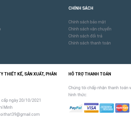
CHÍNH SÁCH
Chính sách bảo mật
p
Chính sách vận chuyển
Chính sách đổi trả
Chính sách thanh toán
 THIẾT KẾ, SẢN XUẤT, PHÂN
HỖ TRỢ THANH TOÁN
Chúng tôi chấp nhận thanh toán v
hình thức:
 cấp ngày 20/10/2021
hí Minh
oithat39@gmail.com