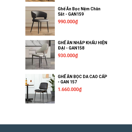
Ghế Ăn Bọc Nệm Chân
Sắt - GAN159
990.000₫
GHẾ ĂN NHẬP KHẨU HIỆN
ĐẠI - GAN158
930.000₫
GHẾ ĂN BỌC DA CAO CẤP
- GAN 157
1.660.000₫