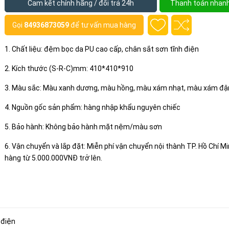
Cam kết chính hãng / đổi trả 24h
Thanh toán nhan
Gọi
84936873059
để tư vấn mua hàng
1. Chất liệu: đệm bọc da PU cao cấp, chân sắt sơn tĩnh điện
2. Kích thước (S-R-C)mm: 410*410*910
3. Màu sắc: Màu xanh dương, màu hồng, màu xám nhạt, màu xám đ
4. Nguồn gốc sản phẩm: hàng nhập khẩu nguyên chiếc
5. Bảo hành: Không bảo hành mặt nệm/màu sơn
6. Vận chuyển và lắp đặt: Miễn phí vận chuyển nội thành TP. Hồ Chí M
hàng từ 5.000.000VNĐ trở lên.
 điện