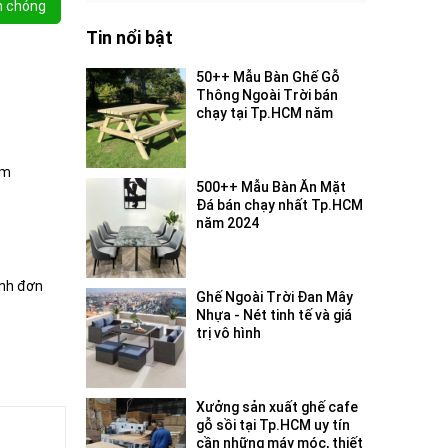
h chóng
Tin nổi bật
50++ Mẫu Bàn Ghế Gỗ
Thông Ngoài Trời bán
chạy tại Tp.HCM năm
2024
ậm
500++ Mẫu Bàn Ăn Mặt
Đá bán chạy nhất Tp.HCM
năm 2024
inh đơn
Ghế Ngoài Trời Đan Mây
Nhựa - Nét tinh tế và giá
trị vô hình
Xưởng sản xuất ghế cafe
gỗ sồi tại Tp.HCM uy tín
cần những máy móc, thiết