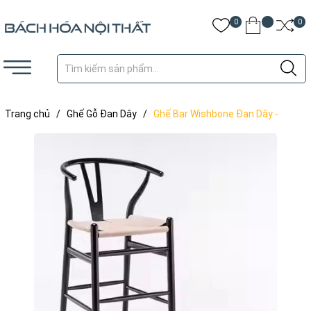
0
0
Trang chủ
/
Ghế Gỗ Đan Dây
/
Ghế Bar Wishbone Đan Dây -
GDD13