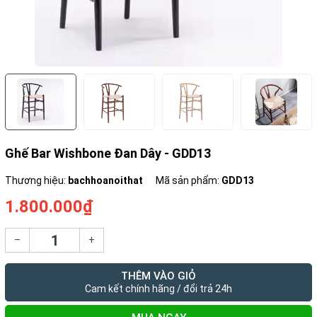
Ghế Bar Wishbone Đan Dây - GDD13
Thương hiệu:
bachhoanoithat
Mã sản phẩm:
GDD13
1.800.000₫
–
+
THÊM VÀO GIỎ
Cam kết chính hãng / đổi trả 24h