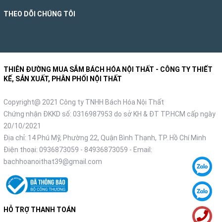
Khung ghế được làm từ sắt sơn tĩnh điện, chống gỉ sét, chịu
THEO DÕI CHÚNG TÔI
lực tốt, đảm bảo độ bền cao, giữ dáng cho ghế trong thời gian
dài.
Khung gỗ mang đến vẻ đẹp thanh lịch, hiện đại cho ghế.
THIÊN ĐƯỜNG MUA SẮM BÁCH HÓA NỘI THẤT - CÔNG TY THIẾT
KẾ, SẢN XUẤT, PHÂN PHỐI NỘI THẤT
Copyright@ 2021 Công ty TNHH Bách Hóa Nội Thất
Chứng nhận ĐKKD số: 0316987953 do sở KH & ĐT TP.HCM cấp ngày
20/10/2021
Địa chỉ: 14 Phú Mỹ, Phường 22, Quận Bình Thạnh, TP. Hồ Chí Minh
Điện thoại:
0936873059
-
84936873059
- Email:
bachhoanoithat39@gmail.com
HỖ TRỢ THANH TOÁN