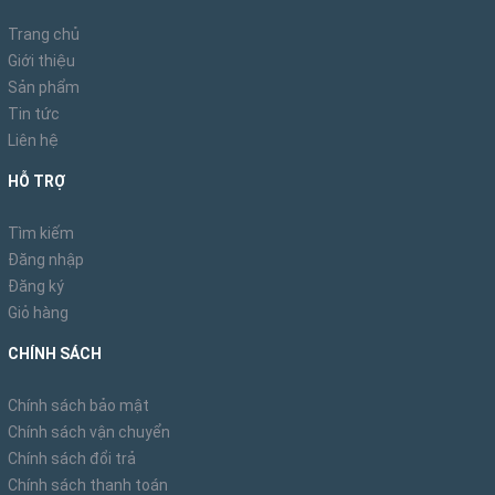
Trang chủ
Giới thiệu
Sản phẩm
Tin tức
Liên hệ
HỖ TRỢ
Tìm kiếm
Đăng nhập
2. Những điểm nổi bật của Ghế
Đăng ký
Bar Wishbone Đan Dây - GDD13
Giỏ hàng
CHÍNH SÁCH
Ghế Bar Wishbone Đan Dây - GDD13
được thiết kế với sự tỉ mỉ
và tinh tế, mang đến những điểm nổi bật sau:
Chính sách bảo mật
2.1 Khung gỗ chắc chắn, mang vẻ
Chính sách vận chuyển
Chính sách đổi trả
đẹp thanh lịch:
Chính sách thanh toán