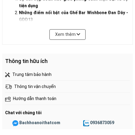
tiện dụng
Những điểm nổi bật của Ghế Bar Wishbone Đan Dây -
GDD13
Khung gỗ chắc chắn, mang vẻ đẹp thanh lịch:
Đan dây dù bền đẹp, tạo nét độc đáo:
Xem thêm
Thiết kế tinh tế, phù hợp với nhiều phong cách:
Tiện dụng, dễ dàng di chuyển:
Dễ dàng vệ sinh, bảo quản:
Thông tin hữu ích
Ghế Bar Wishbone Đan Dây - GDD13: Sự lựa chọn hoàn
hảo cho mọi không gian quán bar, nhà hàng
Trung tâm bảo hành
Quán bar hiện đại:
Nhà hàng sang trọng:
Thông tin vận chuyển
Không gian ngoài trời:
Ưu điểm vượt trội của Ghế Bar Wishbone Đan Dây -
Hướng dẫn thanh toán
GDD13:
Lưu ý khi sử dụng Ghế Bar Wishbone Đan Dây - GDD13:
Chat với chúng tôi
Kết luận:
Bachhoanoithatcom
0936873059