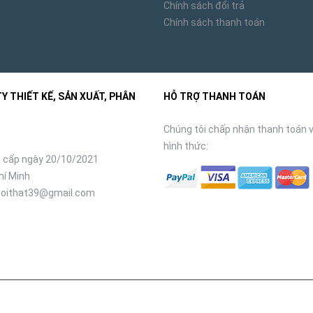
Chính sách đổi trả
ự nhiên, đã qua xử lý chống mối mọt, đảm bảo độ bền và thân thiện
Chính sách thanh toán
ững đường nét mềm mại, tinh tế, mang đến vẻ đẹp mộc mạc, gần gũi, 
 THIẾT KẾ, SẢN XUẤT, PHÂN
HỖ TRỢ THANH TOÁN
Chúng tôi chấp nhận thanh toán v
hình thức:
 cấp ngày 20/10/2021
hí Minh
oithat39@gmail.com