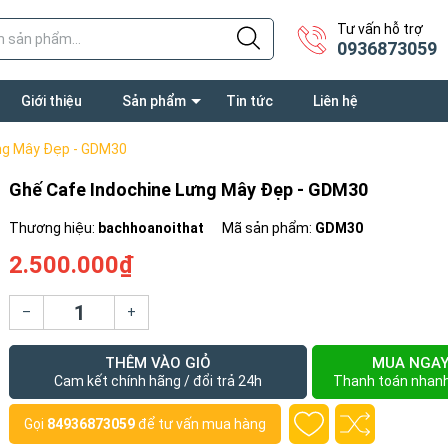
Tư vấn hỗ trợ
0936873059
Giới thiệu
Sản phẩm
Tin tức
Liên hệ
ng Mây Đẹp - GDM30
Ghế Cafe Indochine Lưng Mây Đẹp - GDM30
Thương hiệu:
bachhoanoithat
Mã sản phẩm:
GDM30
2.500.000₫
–
+
THÊM VÀO GIỎ
MUA NGA
Cam kết chính hãng / đổi trả 24h
Thanh toán nhan
Gọi
84936873059
để tư vấn mua hàng