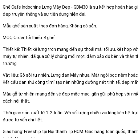
Ghế Cafe Indochine Lưng Mây Đẹp - GDM30 là sự kết hợp hoàn hảo g
đẹp truyền thống và sự tiện dụng hiện đại.
Mẫu ghế sản xuất theo đơn hàng, Không có sẵn.
MOQ Order tối thiểu: 4 ghế
Thiết kế: Thiết kế lưng tròn mang đến sự thoải mái tối ưu, kết hợp với
mây tự nhiên, đã qua xử lý chống mối mọt, đảm bảo độ bền và thân t
trường.
Vật liệu: Gỗ sồi tự nhiên, Lưng đan Mây nhựa, Mặt ngòi bọc nệm hoặ
Kết cấu đan thủ công tỉ mỉ tạo nên những đường nét tinh tế, đẹp mắt
Màu gỗ tự nhiên mang đến vẻ đẹp mộc mạc, gần gũi, phù hợp với nh
cách nội thất.
Thời gian sản xuất từ 1-2 tuần. Với số lượng nhiều vui lòng liên hệ trự
được tư vấn chi tiết.
Giao hàng: Freeship tại Nội thành Tp.HCM. Giao hàng toàn quốc, than