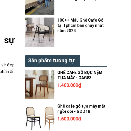
bị gì ?
100++ Mẫu Ghế Cafe Gỗ
tại Tphcm bán chạy nhất
năm 2024
, sự
Sản phẩm tương tự
a vẻ đẹp
 phần ấn
GHẾ CAFE GỖ BỌC NỆM
TỰA MÂY - GAG83
1.400.000₫
Ghế cafe gỗ tựa mây mặt
ngồi cói - GDD18
1.600.000₫