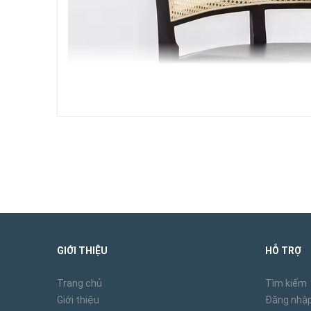
GIỚI THIỆU
HỖ TRỢ
Trang chủ
Tìm kiếm
Sự tinh tế trong từng chi tiết:
Giới thiệu
Đăng nhậ