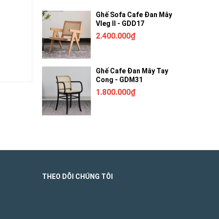
Ghế Sofa Cafe Đan Mây
Vleg II - GDD17
2.400.000₫
Ghế Cafe Đan Mây Tay
Cong - GDM31
1.800.000₫
THEO DÕI CHÚNG TÔI