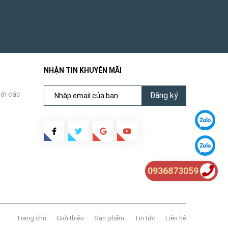
 với môi
đậm chất
NHẬN TIN KHUYẾN MÃI
ới các
Đăng ký
0936873059
Trang chủ
Giới thiệu
Sản phẩm
Tin tức
Liên hệ