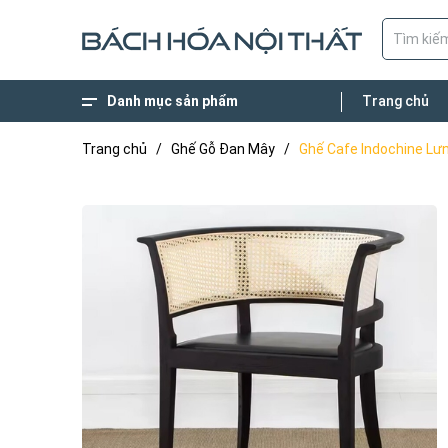
Danh mục sản phẩm
Trang chủ
XÂY DỰNG NHÀ Ở
BÀN GHẾ NGOÀI TRỜI
NỘI THẤT VĂN PHÒNG
NỘI THẤT NHÀ HÀNG CAFE'
NỘI THẤT GIA ĐÌNH
Trang chủ
/
Ghế Gỗ Đan Mây
/
Ghế Cafe Indochine Lư