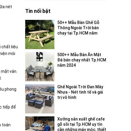
iữa nét
Tin nổi bật
50++ Mẫu Bàn Ghế Gỗ
Thông Ngoài Trời bán
chạy tại Tp.HCM năm
2024
 chất liệu
hiện môi
500++ Mẫu Bàn Ăn Mặt
Đá bán chạy nhất Tp.HCM
năm 2024
c mặt ván.
.
Ghế Ngoài Trời Đan Mây
iều phong
Nhựa - Nét tinh tế và giá
trị vô hình
c tiếp để
Xưởng sản xuất ghế cafe
gỗ sồi tại Tp.HCM uy tín
h toán
cần những máy móc, thiết