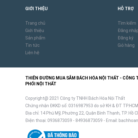
GIỚI THIỆU
HỖ TRỢ
Trang chủ
Tìm kiếm
Giới thiệu
Đăng nhậ
Sản phẩm
Đăng ký
Tin tức
Giỏ hàng
Liên hệ
THIÊN ĐƯỜNG MUA SẮM BÁCH HÓA NỘI THẤT - CÔNG TY
PHỐI NỘI THẤT
Copyright@ 2021 Công ty TNHH Bách Hóa Nội Thất
Chứng nhận ĐKKD số: 0316987953 do sở KH & ĐT TP.HCM
Địa chỉ: 14 Phú Mỹ, Phường 22, Quận Bình Thạnh, TP. Hồ C
Điện thoại:
0936873059
-
84936873059
- Email:
bachhoan