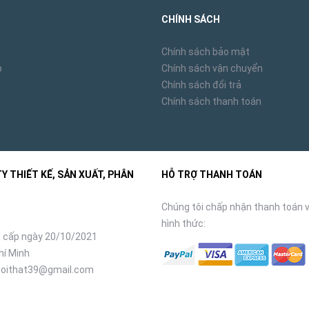
CHÍNH SÁCH
Chính sách bảo mật
p
Chính sách vận chuyển
Chính sách đổi trả
Chính sách thanh toán
 THIẾT KẾ, SẢN XUẤT, PHÂN
HỖ TRỢ THANH TOÁN
Chúng tôi chấp nhận thanh toán v
hình thức:
 cấp ngày 20/10/2021
hí Minh
oithat39@gmail.com