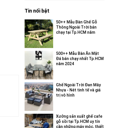
Tin nổi bật
50++ Mẫu Bàn Ghế Gỗ
Thông Ngoài Trời bán
chạy tại Tp.HCM năm
2024
500++ Mẫu Bàn Ăn Mặt
Đá bán chạy nhất Tp.HCM
năm 2024
Ghế Ngoài Trời Đan Mây
Nhựa - Nét tinh tế và giá
trị vô hình
Xưởng sản xuất ghế cafe
gỗ sồi tại Tp.HCM uy tín
cần những máy móc, thiết