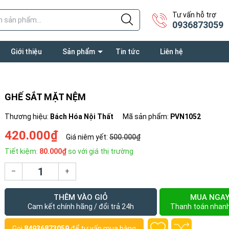
Tư vấn hỗ trợ
0936873059
Giới thiệu
Sản phẩm
Tin tức
Liên hệ
GHẾ SẮT MẶT NỆM
Thương hiệu:
Bách Hóa Nội Thất
Mã sản phẩm:
PVN1052
420.000₫
Giá niêm yết:
500.000₫
Tiết kiệm:
80.000₫
so với giá thị trường
–
+
THÊM VÀO GIỎ
MUA NGA
Cam kết chính hãng / đổi trả 24h
Thanh toán nhan
Gọi
84936873059
để tư vấn mua hàng