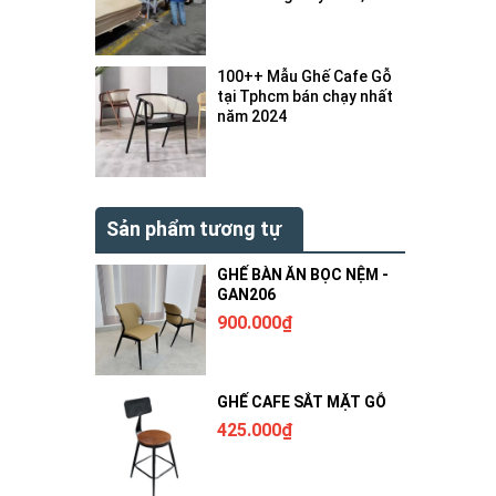
bị gì ?
100++ Mẫu Ghế Cafe Gỗ
tại Tphcm bán chạy nhất
năm 2024
Sản phẩm tương tự
GHẾ BÀN ĂN BỌC NỆM -
GAN206
900.000₫
GHẾ CAFE SẮT MẶT GỖ
425.000₫