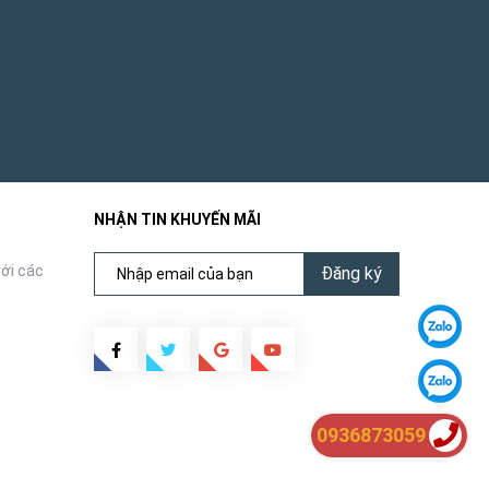
NHẬN TIN KHUYẾN MÃI
ới các
Đăng ký
0936873059