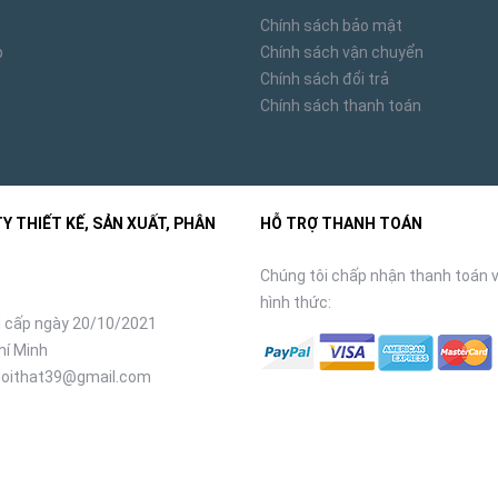
Chính sách bảo mật
p
Chính sách vận chuyển
Chính sách đổi trả
Chính sách thanh toán
 THIẾT KẾ, SẢN XUẤT, PHÂN
HỖ TRỢ THANH TOÁN
Chúng tôi chấp nhận thanh toán v
hình thức:
 cấp ngày 20/10/2021
hí Minh
oithat39@gmail.com