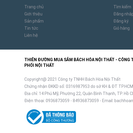
Trang chủ
Tìm kiếm
Giới thiệu
Đăng nhậ
Sản phẩm
Đăng ký
Tin tức
Giỏ hàng
Liên hệ
THIÊN ĐƯỜNG MUA SẮM BÁCH HÓA NỘI THẤT - CÔNG TY
PHỐI NỘI THẤT
Copyright@ 2021 Công ty TNHH Bách Hóa Nội Thất
Chứng nhận ĐKKD số: 0316987953 do sở KH & ĐT TP.HCM
Địa chỉ: 14 Phú Mỹ, Phường 22, Quận Bình Thạnh, TP. Hồ C
Điện thoại:
0936873059
-
84936873059
- Email:
bachhoan