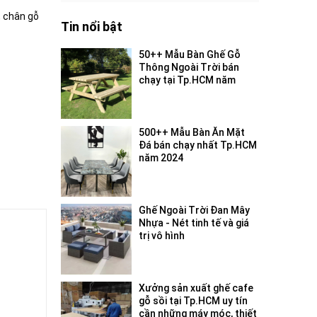
, chân gỗ
Tin nổi bật
50++ Mẫu Bàn Ghế Gỗ
Thông Ngoài Trời bán
chạy tại Tp.HCM năm
2024
500++ Mẫu Bàn Ăn Mặt
Đá bán chạy nhất Tp.HCM
năm 2024
Ghế Ngoài Trời Đan Mây
Nhựa - Nét tinh tế và giá
trị vô hình
Xưởng sản xuất ghế cafe
gỗ sồi tại Tp.HCM uy tín
cần những máy móc, thiết