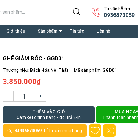
Tư vấn hỗ trợ
0936873059
Giới thiệu
Sản phẩm
Tin tức
Liên hệ
GHẾ GIÁM ĐỐC - GGD01
Thương hiệu:
Bách Hóa Nội Thất
Mã sản phẩm:
GGD01
3.850.000₫
–
+
THÊM VÀO GIỎ
MUA NGA
Cam kết chính hãng / đổi trả 24h
Thanh toán nhan
Gọi
84936873059
để tư vấn mua hàng