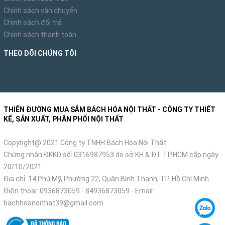
Chính sách vận chuyển
Chính sách đổi trả
Chính sách thanh toán
THEO DÕI CHÚNG TÔI
THIÊN ĐƯỜNG MUA SẮM BÁCH HÓA NỘI THẤT - CÔNG TY THIẾT
KẾ, SẢN XUẤT, PHÂN PHỐI NỘI THẤT
Copyright@ 2021 Công ty TNHH Bách Hóa Nội Thất
Chứng nhận ĐKKD số: 0316987953 do sở KH & ĐT TP.HCM cấp ngày
20/10/2021
Địa chỉ: 14 Phú Mỹ, Phường 22, Quận Bình Thạnh, TP. Hồ Chí Minh
Điện thoại:
0936873059
-
84936873059
- Email:
bachhoanoithat39@gmail.com