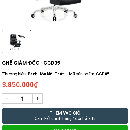
GHẾ GIÁM ĐỐC - GGD05
Thương hiệu:
Bách Hóa Nội Thất
Mã sản phẩm:
GGD05
3.850.000₫
–
+
THÊM VÀO GIỎ
Cam kết chính hãng / đổi trả 24h