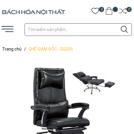
0
0
Trang chủ
/
GHẾ GIÁM ĐỐC - GGD05