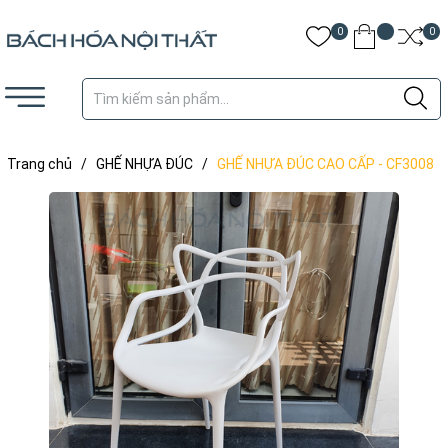
0
0
Trang chủ
/
GHẾ NHỰA ĐÚC
/
GHẾ NHỰA ĐÚC CAO CẤP - CF3008