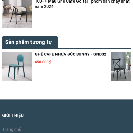
100++ Mẫu Ghế Cafe Gỗ tại Tphcm bán chạy nhất
năm 2024
Sản phẩm tương tự
GHẾ CAFE NHỰA ĐÚC BUNNY - GND32
450.000₫
GIỚI THIỆU
Trang chủ