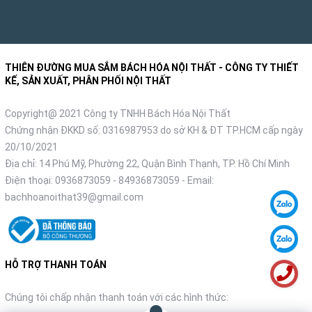
THIÊN ĐƯỜNG MUA SẮM BÁCH HÓA NỘI THẤT - CÔNG TY THIẾT
KẾ, SẢN XUẤT, PHÂN PHỐI NỘI THẤT
Copyright@ 2021 Công ty TNHH Bách Hóa Nội Thất
Chứng nhận ĐKKD số: 0316987953 do sở KH & ĐT TP.HCM cấp ngày
20/10/2021
Địa chỉ: 14 Phú Mỹ, Phường 22, Quận Bình Thạnh, TP. Hồ Chí Minh
Điện thoại:
0936873059
-
84936873059
- Email:
bachhoanoithat39@gmail.com
HỖ TRỢ THANH TOÁN
Chúng tôi chấp nhận thanh toán với các hình thức: