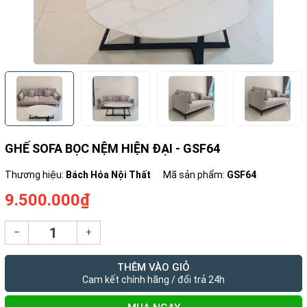
GHẾ SOFA BỌC NỆM HIỆN ĐẠI - GSF64
Thương hiệu:
Bách Hóa Nội Thất
Mã sản phẩm:
GSF64
9.500.000₫
–
+
THÊM VÀO GIỎ
Cam kết chính hãng / đổi trả 24h