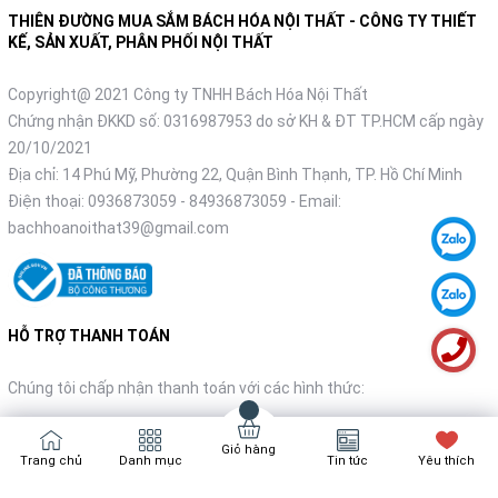
THIÊN ĐƯỜNG MUA SẮM BÁCH HÓA NỘI THẤT - CÔNG TY THIẾT
KẾ, SẢN XUẤT, PHÂN PHỐI NỘI THẤT
Copyright@ 2021 Công ty TNHH Bách Hóa Nội Thất
Chứng nhận ĐKKD số: 0316987953 do sở KH & ĐT TP.HCM cấp ngày
20/10/2021
Địa chỉ: 14 Phú Mỹ, Phường 22, Quận Bình Thạnh, TP. Hồ Chí Minh
Điện thoại:
0936873059
-
84936873059
- Email:
bachhoanoithat39@gmail.com
HỖ TRỢ THANH TOÁN
Chúng tôi chấp nhận thanh toán với các hình thức:
Giỏ hàng
Trang chủ
Danh mục
Tin tức
Yêu thích
NHẬN TIN KHUYẾN MÃI