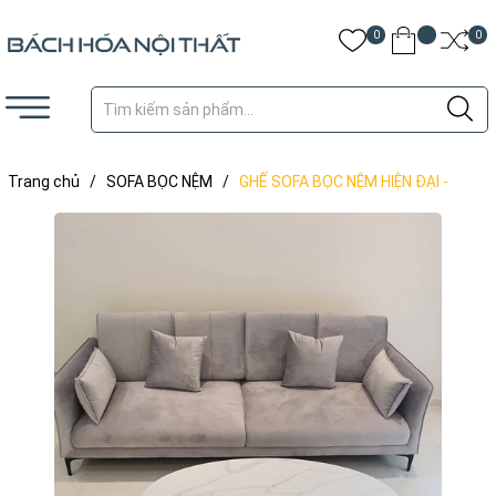
0
0
Trang chủ
/
SOFA BỌC NỆM
/
GHẾ SOFA BỌC NỆM HIỆN ĐẠI -
GSF64