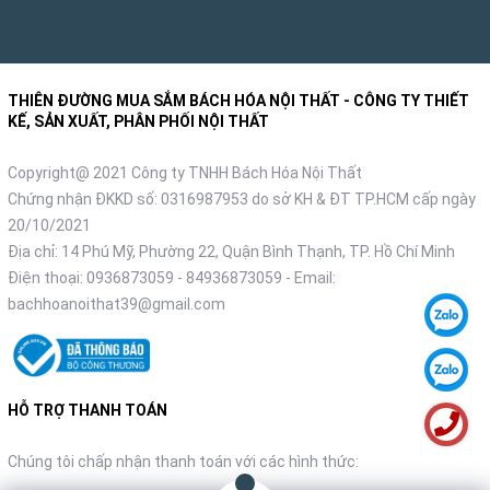
THIÊN ĐƯỜNG MUA SẮM BÁCH HÓA NỘI THẤT - CÔNG TY THIẾT
KẾ, SẢN XUẤT, PHÂN PHỐI NỘI THẤT
Copyright@ 2021 Công ty TNHH Bách Hóa Nội Thất
Chứng nhận ĐKKD số: 0316987953 do sở KH & ĐT TP.HCM cấp ngày
20/10/2021
Địa chỉ: 14 Phú Mỹ, Phường 22, Quận Bình Thạnh, TP. Hồ Chí Minh
Điện thoại:
0936873059
-
84936873059
- Email:
bachhoanoithat39@gmail.com
HỖ TRỢ THANH TOÁN
Chúng tôi chấp nhận thanh toán với các hình thức: