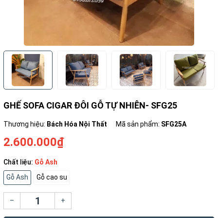
GHẾ SOFA CIGAR ĐÔI GỖ TỰ NHIÊN- SFG25
Thương hiệu:
Bách Hóa Nội Thất
Mã sản phẩm:
SFG25A
2.600.000₫
Chất liệu:
Gỗ Ash
Gỗ Ash
Gỗ cao su
–
+