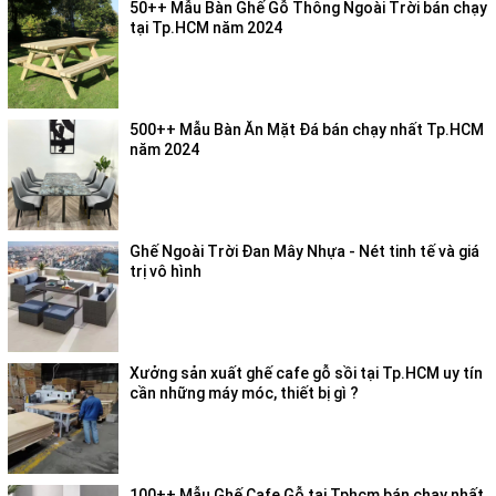
50++ Mẫu Bàn Ghế Gỗ Thông Ngoài Trời bán chạy
tại Tp.HCM năm 2024
500++ Mẫu Bàn Ăn Mặt Đá bán chạy nhất Tp.HCM
năm 2024
Ghế Ngoài Trời Đan Mây Nhựa - Nét tinh tế và giá
trị vô hình
Xưởng sản xuất ghế cafe gỗ sồi tại Tp.HCM uy tín
cần những máy móc, thiết bị gì ?
100++ Mẫu Ghế Cafe Gỗ tại Tphcm bán chạy nhất