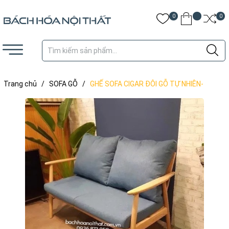
0
0
Trang chủ
/
SOFA GỖ
/
GHẾ SOFA CIGAR ĐÔI GỖ TỰ NHIÊN-
SFG25