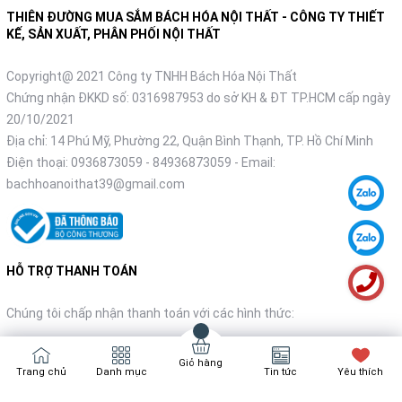
THIÊN ĐƯỜNG MUA SẮM BÁCH HÓA NỘI THẤT - CÔNG TY THIẾT
KẾ, SẢN XUẤT, PHÂN PHỐI NỘI THẤT
Copyright@ 2021 Công ty TNHH Bách Hóa Nội Thất
Chứng nhận ĐKKD số: 0316987953 do sở KH & ĐT TP.HCM cấp ngày
20/10/2021
Địa chỉ: 14 Phú Mỹ, Phường 22, Quận Bình Thạnh, TP. Hồ Chí Minh
Điện thoại:
0936873059
-
84936873059
- Email:
bachhoanoithat39@gmail.com
HỖ TRỢ THANH TOÁN
Chúng tôi chấp nhận thanh toán với các hình thức:
Giỏ hàng
Trang chủ
Danh mục
Tin tức
Yêu thích
NHẬN TIN KHUYẾN MÃI