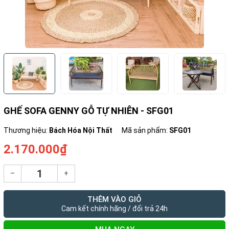
GHẾ SOFA GENNY GỖ TỰ NHIÊN - SFG01
Thương hiệu:
Bách Hóa Nội Thất
Mã sản phẩm:
SFG01
2.170.000₫
–
+
THÊM VÀO GIỎ
Cam kết chính hãng / đổi trả 24h