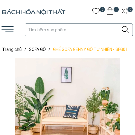
0
0
Trang chủ
/
SOFA GỖ
/
GHẾ SOFA GENNY GỖ TỰ NHIÊN - SFG01