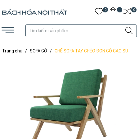
0
0
Trang chủ
/
SOFA GỖ
/
GHẾ SOFA TAY CHÉO ĐƠN GỖ CAO SU -
SFG04