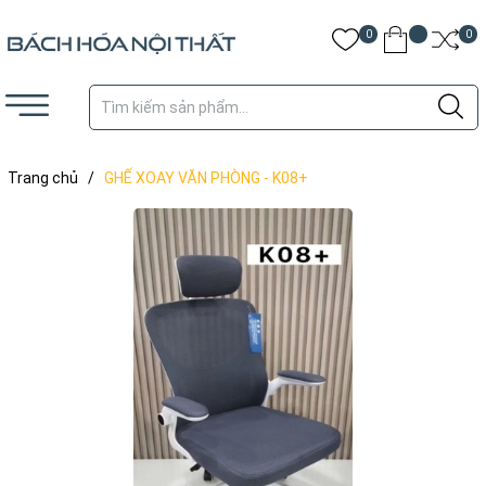
0
0
Trang chủ
/
GHẾ XOAY VĂN PHÒNG - K08+