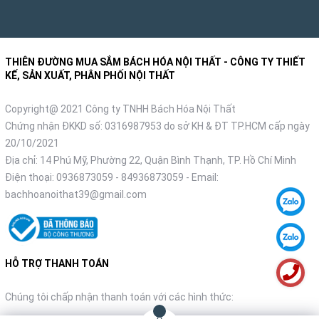
THIÊN ĐƯỜNG MUA SẮM BÁCH HÓA NỘI THẤT - CÔNG TY THIẾT
KẾ, SẢN XUẤT, PHÂN PHỐI NỘI THẤT
Copyright@ 2021 Công ty TNHH Bách Hóa Nội Thất
Chứng nhận ĐKKD số: 0316987953 do sở KH & ĐT TP.HCM cấp ngày
20/10/2021
Địa chỉ: 14 Phú Mỹ, Phường 22, Quận Bình Thạnh, TP. Hồ Chí Minh
Điện thoại:
0936873059
-
84936873059
- Email:
bachhoanoithat39@gmail.com
HỖ TRỢ THANH TOÁN
Chúng tôi chấp nhận thanh toán với các hình thức: