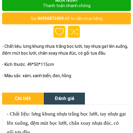
MUA NGAY
Thanh toán nhanh chóng
Gọi
84936873059
để tư vấn mua hàng
- Chất liệu: lưng khung nhựa trắng bọc lưới, tay nhựa gạt lên xuống,
đệm mút bọc lưới, chân xoay nhựa đúc, có gối tựa đầu
- Kích thước: 49*50*115cm
- Màu sắc: xám, xanh biển, đen, hồng
Chi tiết
Đánh giá
- Chất liệu: lưng khung nhựa trắng bọc lưới, t
ay nhựa gạt
lên xuống, đ
ệm mút bọc lưới, c
hân xoay nhựa đúc, c
ó
gối tựa đầu