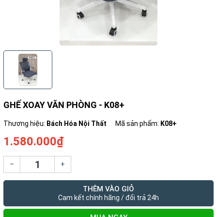
GHẾ XOAY VĂN PHÒNG - K08+
Thương hiệu:
Bách Hóa Nội Thất
Mã sản phẩm:
K08+
1.580.000₫
–
+
THÊM VÀO GIỎ
Cam kết chính hãng / đổi trả 24h