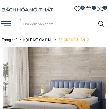
0
0
Trang chủ
/
NỘI THẤT GIA ĐÌNH
/
GIƯỜNG NGỦ - GN12