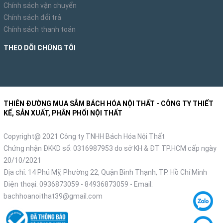
Chính sách vận chuyển
Chính sách đổi trả
Chính sách thanh toán
THEO DÕI CHÚNG TÔI
THIÊN ĐƯỜNG MUA SẮM BÁCH HÓA NỘI THẤT - CÔNG TY THIẾT
KẾ, SẢN XUẤT, PHÂN PHỐI NỘI THẤT
Copyright@ 2021 Công ty TNHH Bách Hóa Nội Thất
Chứng nhận ĐKKD số: 0316987953 do sở KH & ĐT TP.HCM cấp ngày
20/10/2021
Địa chỉ: 14 Phú Mỹ, Phường 22, Quận Bình Thạnh, TP. Hồ Chí Minh
Điện thoại:
0936873059
-
84936873059
- Email:
bachhoanoithat39@gmail.com