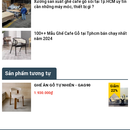
Xưởng sản xuất ghế cafe gỗ sồi tại Tp.HCM uy tín
cần những máy móc, thiết bị gì ?
100++ Mẫu Ghế Cafe Gỗ tại Tphcm bán chạy nhất
năm 2024
Sản phẩm tương tự
GHẾ ĂN GỖ TỰ NHIÊN - GAG90
1.930.000₫