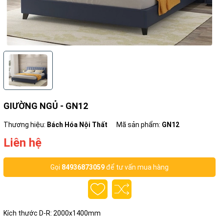
GIƯỜNG NGỦ - GN12
Thương hiệu:
Bách Hóa Nội Thất
Mã sản phẩm:
GN12
Liên hệ
Gọi
84936873059
để tư vấn mua hàng
Kích thước D-R: 2000x1400mm