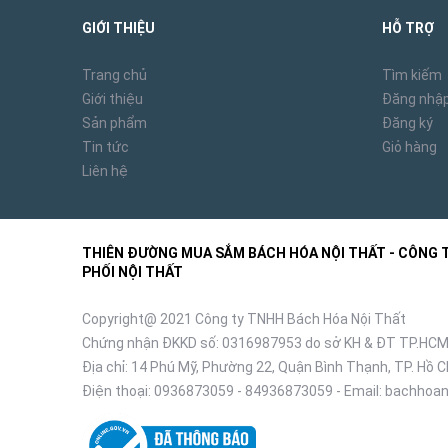
GIỚI THIỆU
HỖ TRỢ
Trang chủ
Tìm kiếm
Giới thiệu
Đăng nhậ
Sản phẩm
Đăng ký
Tin tức
Giỏ hàng
Liên hệ
THIÊN ĐƯỜNG MUA SẮM BÁCH HÓA NỘI THẤT - CÔNG TY
PHỐI NỘI THẤT
Copyright@ 2021 Công ty TNHH Bách Hóa Nội Thất
Chứng nhận ĐKKD số: 0316987953 do sở KH & ĐT TP.HCM
Địa chỉ: 14 Phú Mỹ, Phường 22, Quận Bình Thạnh, TP. Hồ C
Điện thoại:
0936873059
-
84936873059
- Email:
bachhoan