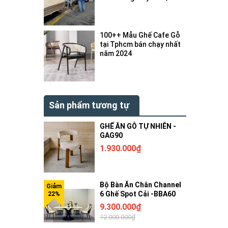
bị gì ?
100++ Mẫu Ghế Cafe Gỗ
tại Tphcm bán chạy nhất
năm 2024
Sản phẩm tương tự
GHẾ ĂN GỖ TỰ NHIÊN -
GAG90
1.930.000₫
Bộ Bàn Ăn Chân Channel
6 Ghế Spot Cải -BBA60
9.300.000₫
12.000.000₫