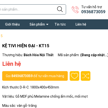
Tư vấn hỗ trợ
0936873059
Giới thiệu
Sản phẩm
Tin tức
Liên hệ
15
KỆ TIVI HIỆN ĐẠI - KT15
Thương hiệu:
Bách Hóa Nội Thất
Mã sản phẩm:
(Đang cập nhật...
Liên hệ
Gọi
84936873059
để tư vấn mua hàng
Kích thước D-R-C: 1800x400x450mm
Vật liệu: Gỗ MDF phủ Melamine chống ẩm mốc, mối mọt
Màu sắc: vân gỗ-trắng