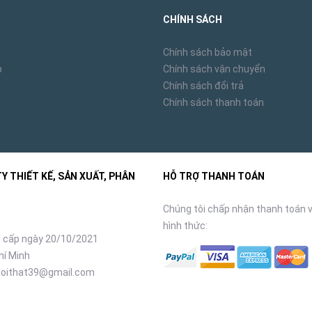
CHÍNH SÁCH
Chính sách bảo mật
p
Chính sách vận chuyển
Chính sách đổi trả
Chính sách thanh toán
 THIẾT KẾ, SẢN XUẤT, PHÂN
HỖ TRỢ THANH TOÁN
Chúng tôi chấp nhận thanh toán v
hình thức:
 cấp ngày 20/10/2021
hí Minh
oithat39@gmail.com