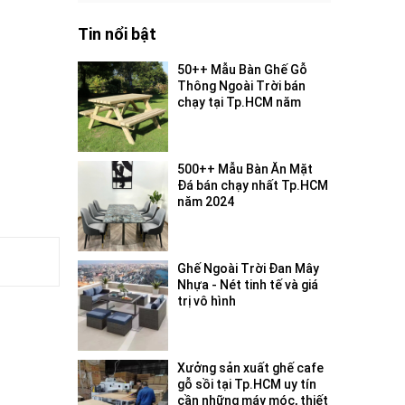
Tin nổi bật
50++ Mẫu Bàn Ghế Gỗ
Thông Ngoài Trời bán
chạy tại Tp.HCM năm
2024
500++ Mẫu Bàn Ăn Mặt
Đá bán chạy nhất Tp.HCM
năm 2024
Ghế Ngoài Trời Đan Mây
Nhựa - Nét tinh tế và giá
trị vô hình
Xưởng sản xuất ghế cafe
gỗ sồi tại Tp.HCM uy tín
cần những máy móc, thiết