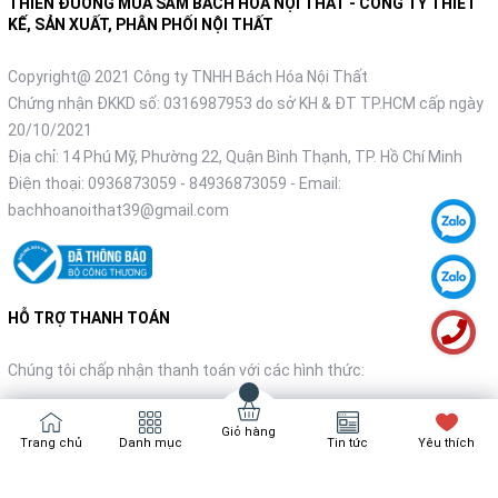
THIÊN ĐƯỜNG MUA SẮM BÁCH HÓA NỘI THẤT - CÔNG TY THIẾT
KẾ, SẢN XUẤT, PHÂN PHỐI NỘI THẤT
Copyright@ 2021 Công ty TNHH Bách Hóa Nội Thất
Chứng nhận ĐKKD số: 0316987953 do sở KH & ĐT TP.HCM cấp ngày
20/10/2021
Địa chỉ: 14 Phú Mỹ, Phường 22, Quận Bình Thạnh, TP. Hồ Chí Minh
Điện thoại:
0936873059
-
84936873059
- Email:
bachhoanoithat39@gmail.com
HỖ TRỢ THANH TOÁN
Chúng tôi chấp nhận thanh toán với các hình thức:
Giỏ hàng
Trang chủ
Danh mục
Tin tức
Yêu thích
NHẬN TIN KHUYẾN MÃI