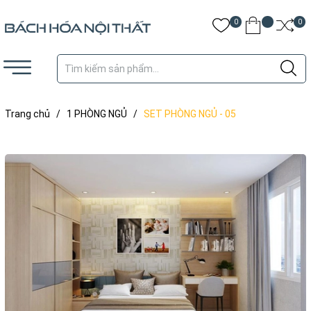
0
0
Trang chủ
/
1 PHÒNG NGỦ
/
SET PHÒNG NGỦ - 05