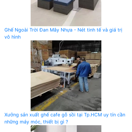
Ghế Ngoài Trời Đan Mây Nhựa - Nét tinh tế và giá trị
vô hình
Xưởng sản xuất ghế cafe gỗ sồi tại Tp.HCM uy tín cần
những máy móc, thiết bị gì ?