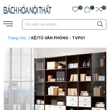
0
0
Trang chủ
/
KỆ/TỦ VĂN PHÒNG - TVP01