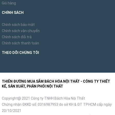
Giỏ hàng
CHÍNH SÁCH
Chính sách bảo mật
Chính sách vận chuyển
Chính sách đổi trả
Chính sách thanh toán
THEO DÕI CHÚNG TÔI
THIÊN ĐƯỜNG MUA SẮM BÁCH HÓA NỘI THẤT - CÔNG TY THIẾT
KẾ, SẢN XUẤT, PHÂN PHỐI NỘI THẤT
Copyright@ 2021 Công ty TNHH Bách Hóa Nội Thất
Chứng nhận ĐKKD số: 0316987953 do sở KH & ĐT TP.HCM cấp ngày
20/10/2021