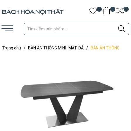
0
0
Trang chủ
/
BÀN ĂN THÔNG MINH MẶT ĐÁ
/
BÀN ĂN THÔNG
MINH KÉO DÀI NHẬP KHẨU