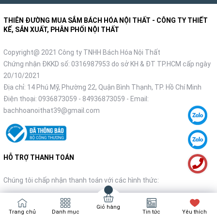
THIÊN ĐƯỜNG MUA SẮM BÁCH HÓA NỘI THẤT - CÔNG TY THIẾT
KẾ, SẢN XUẤT, PHÂN PHỐI NỘI THẤT
Copyright@ 2021 Công ty TNHH Bách Hóa Nội Thất
Chứng nhận ĐKKD số: 0316987953 do sở KH & ĐT TP.HCM cấp ngày
20/10/2021
Địa chỉ: 14 Phú Mỹ, Phường 22, Quận Bình Thạnh, TP. Hồ Chí Minh
Điện thoại:
0936873059
-
84936873059
- Email:
bachhoanoithat39@gmail.com
HỖ TRỢ THANH TOÁN
Chúng tôi chấp nhận thanh toán với các hình thức:
Giỏ hàng
Trang chủ
Danh mục
Tin tức
Yêu thích