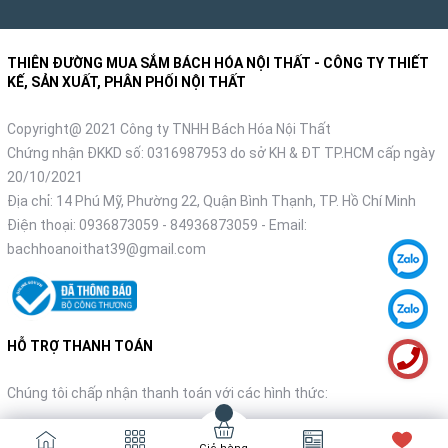
THIÊN ĐƯỜNG MUA SẮM BÁCH HÓA NỘI THẤT - CÔNG TY THIẾT
KẾ, SẢN XUẤT, PHÂN PHỐI NỘI THẤT
Copyright@ 2021 Công ty TNHH Bách Hóa Nội Thất
Chứng nhận ĐKKD số: 0316987953 do sở KH & ĐT TP.HCM cấp ngày
20/10/2021
Địa chỉ: 14 Phú Mỹ, Phường 22, Quận Bình Thạnh, TP. Hồ Chí Minh
Điện thoại:
0936873059
-
84936873059
- Email:
bachhoanoithat39@gmail.com
HỖ TRỢ THANH TOÁN
Chúng tôi chấp nhận thanh toán với các hình thức: