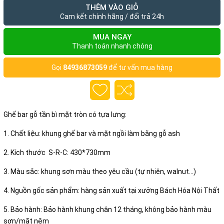
THÊM VÀO GIỎ
Cam kết chính hãng / đổi trả 24h
MUA NGAY
Thanh toán nhanh chóng
Gọi
84936873059
để tư vấn mua hàng
Ghế bar gỗ tần bì mặt tròn có tựa lưng:
1. Chất liệu: khung ghế bar và mặt ngồi làm bằng gỗ ash
2. Kích thước S-R-C: 430*730mm
3. Màu sắc: khung sơn màu theo yêu cầu (tự nhiên, walnut...)
4. Nguồn gốc sản phẩm: hàng sản xuất tại xưởng Bách Hóa Nội Thất
5. Bảo hành: Bảo hành khung chân 12 tháng, không bảo hành màu
sơn/mặt nệm