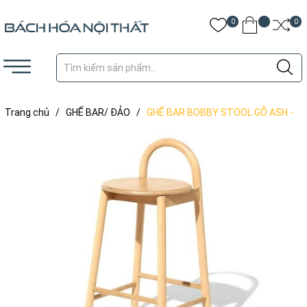
0
0
Trang chủ
/
GHẾ BAR/ ĐẢO
/
GHẾ BAR BOBBY STOOL GỖ ASH -
BAR51