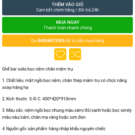
THÊM VÀO GIỎ
Cam kết chính hãng / đổi trả 24h
MUA NGAY
Thanh toán nhanh chóng
Gọi
84936873059
để tư vấn mua hàng
Ghế bar solix bọc nệm chân mâm trụ:
1. Chất liệu: mặt ngồi bọc nệm, chân thép mâm trụ có chức năng
xoay/nâng hạ
2. Kích thước S-R-C: 430*420*910mm
3. Màu sắc: nệm ngồi bọc nhung màu xám/đỏ/xanh hoặc bọc simily
màu nâu/xám, chân mạ vàng hoặc sơn đen
4. Nguồn gốc sản phẩm: hàng nhập khẩu nguyên chiếc