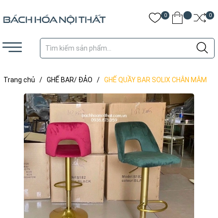
0
0
Trang chủ
/
GHẾ BAR/ ĐẢO
/
GHẾ QUẦY BAR SOLIX CHÂN MÂM
TRỤ - BAR53