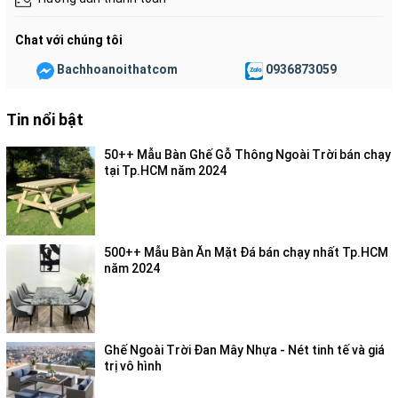
Ghế Quầy Bar Solix Chân Mâm Trụ - BAR53
là sự lựa chọn
hoàn hảo cho những quán cafe muốn tạo điểm nhấn độc đáo,
Chat với chúng tôi
thu hút khách hàng. Với thiết kế hiện đại, chất liệu cao cấp và
Bachhoanoithatcom
0936873059
giá cả hợp lý, BAR53 chắc chắn sẽ là điểm nhấn ấn tượng cho
không gian quán của bạn.
Tin nổi bật
Tìm kiếm liên quan:
50++ Mẫu Bàn Ghế Gỗ Thông Ngoài Trời bán chạy
Ghế bar cafe
tại Tp.HCM năm 2024
Ghế bar Solix
Ghế bar chân mâm trụ
Ghế bar hiện đại
Nội thất cafe
500++ Mẫu Bàn Ăn Mặt Đá bán chạy nhất Tp.HCM
Trang trí cafe
năm 2024
Ghế Ngoài Trời Đan Mây Nhựa - Nét tinh tế và giá
trị vô hình