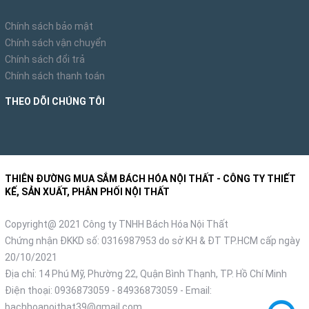
Chính sách bảo mật
Chính sách vận chuyển
Chính sách đổi trả
Chính sách thanh toán
THEO DÕI CHÚNG TÔI
THIÊN ĐƯỜNG MUA SẮM BÁCH HÓA NỘI THẤT - CÔNG TY THIẾT
KẾ, SẢN XUẤT, PHÂN PHỐI NỘI THẤT
Copyright@ 2021 Công ty TNHH Bách Hóa Nội Thất
Chứng nhận ĐKKD số: 0316987953 do sở KH & ĐT TP.HCM cấp ngày
20/10/2021
Địa chỉ: 14 Phú Mỹ, Phường 22, Quận Bình Thạnh, TP. Hồ Chí Minh
Điện thoại:
0936873059
-
84936873059
- Email:
bachhoanoithat39@gmail.com