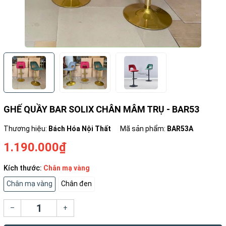
GHẾ QUẦY BAR SOLIX CHÂN MÂM TRỤ - BAR53
Thương hiệu:
Bách Hóa Nội Thất
Mã sản phẩm:
BAR53A
1.190.000₫
Kích thước:
Chân mạ vàng
Chân mạ vàng
Chân đen
–
+