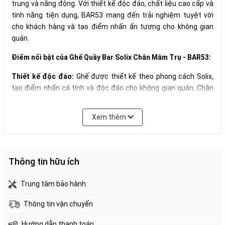
trung và năng động. Với thiết kế độc đáo, chất liệu cao cấp và
tính năng tiện dụng, BAR53 mang đến trải nghiệm tuyệt vời
cho khách hàng và tạo điểm nhấn ấn tượng cho không gian
quán.
Điểm nổi bật của Ghế Quầy Bar Solix Chân Mâm Trụ - BAR53:
Thiết kế độc đáo:
Ghế được thiết kế theo phong cách Solix,
tạo điểm nhấn cá tính và độc đáo cho không gian quán. Chân
mâm trụ vững chắc, tạo sự ổn định và an toàn cho người sử
dụng.
Xem thêm
Chất liệu cao cấp:
Ghế được làm từ chất liệu nhựa PP cao cấp,
có độ bền cao, chịu lực tốt, chống trầy xước và dễ dàng vệ
sinh.
Màu sắc đa dạng:
Nhiều màu sắc lựa chọn, phù hợp với mọi
Thông tin hữu ích
phong cách thiết kế quán.
Tiện dụng:
Ghế có lưng tựa và chân xoay, mang đến sự thoải
Trung tâm bảo hành
mái tối đa cho người sử dụng.
Giá cả hợp lý:
BAR53 có giá thành cạnh tranh, phù hợp với
Thông tin vận chuyển
nhiều đối tượng khách hàng.
Hướng dẫn thanh toán