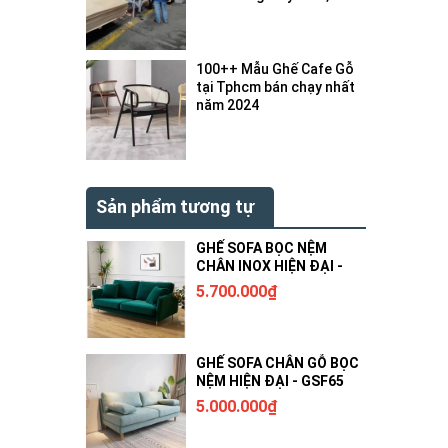
bị gì ?
100++ Mẫu Ghế Cafe Gỗ
tại Tphcm bán chạy nhất
năm 2024
Sản phẩm tương tự
GHẾ SOFA BỌC NỆM
CHÂN INOX HIỆN ĐẠI -
GSF66
5.700.000₫
GHẾ SOFA CHÂN GỖ BỌC
NỆM HIỆN ĐẠI - GSF65
5.000.000₫