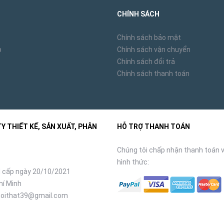
CHÍNH SÁCH
Chính sách bảo mật
p
Chính sách vận chuyển
Chính sách đổi trả
Chính sách thanh toán
 THIẾT KẾ, SẢN XUẤT, PHÂN
HỖ TRỢ THANH TOÁN
Chúng tôi chấp nhận thanh toán v
hình thức:
 cấp ngày 20/10/2021
hí Minh
oithat39@gmail.com