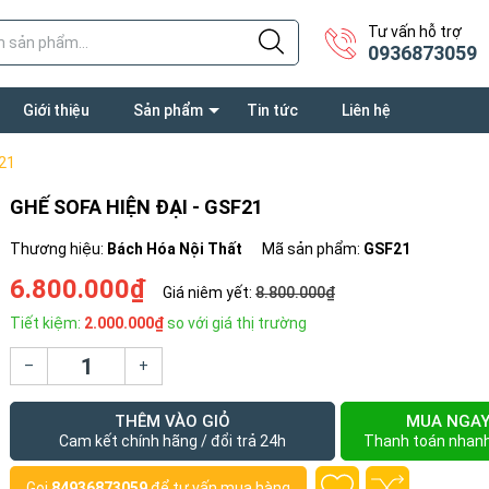
Tư vấn hỗ trợ
0936873059
Giới thiệu
Sản phẩm
Tin tức
Liên hệ
F21
GHẾ SOFA HIỆN ĐẠI - GSF21
Thương hiệu:
Bách Hóa Nội Thất
Mã sản phẩm:
GSF21
6.800.000₫
Giá niêm yết:
8.800.000₫
Tiết kiệm:
2.000.000₫
so với giá thị trường
–
+
THÊM VÀO GIỎ
MUA NGA
Cam kết chính hãng / đổi trả 24h
Thanh toán nhan
Gọi
84936873059
để tư vấn mua hàng