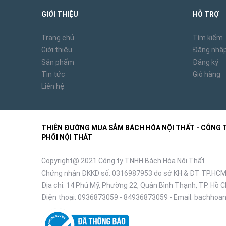
GIỚI THIỆU
HỖ TRỢ
Trang chủ
Tìm kiếm
Giới thiệu
Đăng nhậ
Sản phẩm
Đăng ký
Tin tức
Giỏ hàng
Liên hệ
THIÊN ĐƯỜNG MUA SẮM BÁCH HÓA NỘI THẤT - CÔNG TY
PHỐI NỘI THẤT
Copyright@ 2021 Công ty TNHH Bách Hóa Nội Thất
Chứng nhận ĐKKD số: 0316987953 do sở KH & ĐT TP.HCM
Địa chỉ: 14 Phú Mỹ, Phường 22, Quận Bình Thạnh, TP. Hồ C
Điện thoại:
0936873059
-
84936873059
- Email:
bachhoan