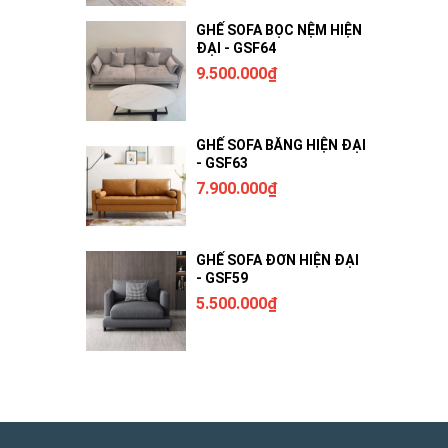
GHẾ SOFA BỌC NỆM HIỆN
ĐẠI - GSF64
9.500.000₫
GHẾ SOFA BĂNG HIỆN ĐẠI
- GSF63
7.900.000₫
GHẾ SOFA ĐƠN HIỆN ĐẠI
- GSF59
5.500.000₫