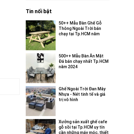
Tin nổi bật
50++ Mẫu Bàn Ghế Gỗ
Thông Ngoài Trời bán
chạy tại Tp.HCM năm
2024
500++ Mẫu Bàn Ăn Mặt
Đá bán chạy nhất Tp.HCM
năm 2024
Ghế Ngoài Trời Đan Mây
Nhựa - Nét tinh tế và giá
trị vô hình
Xưởng sản xuất ghế cafe
gỗ sồi tại Tp.HCM uy tín
cần những máy móc, thiết