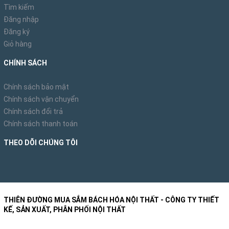
Tìm kiếm
Đăng nhập
Đăng ký
Giỏ hàng
CHÍNH SÁCH
Chính sách bảo mật
Chính sách vận chuyển
Chính sách đổi trả
Chính sách thanh toán
THEO DÕI CHÚNG TÔI
THIÊN ĐƯỜNG MUA SẮM BÁCH HÓA NỘI THẤT - CÔNG TY THIẾT
KẾ, SẢN XUẤT, PHÂN PHỐI NỘI THẤT