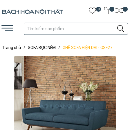
0
0
Trang chủ
/
SOFA BỌC NỆM
/
GHẾ SOFA HIỆN ĐẠI - GSF27