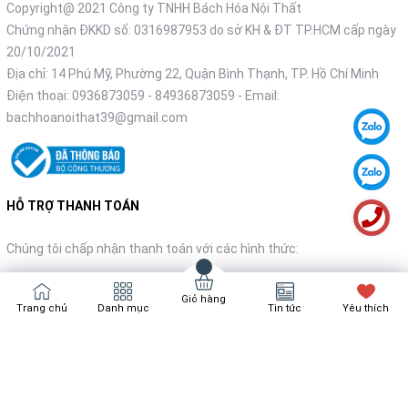
Copyright@ 2021 Công ty TNHH Bách Hóa Nội Thất
Chứng nhận ĐKKD số: 0316987953 do sở KH & ĐT TP.HCM cấp ngày
20/10/2021
Địa chỉ: 14 Phú Mỹ, Phường 22, Quận Bình Thạnh, TP. Hồ Chí Minh
Điện thoại:
0936873059
-
84936873059
- Email:
bachhoanoithat39@gmail.com
HỖ TRỢ THANH TOÁN
Chúng tôi chấp nhận thanh toán với các hình thức:
Giỏ hàng
Trang chủ
Danh mục
Tin tức
Yêu thích
NHẬN TIN KHUYẾN MÃI
Đăng ký