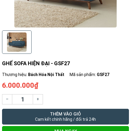
GHẾ SOFA HIỆN ĐẠI - GSF27
Thương hiệu:
Bách Hóa Nội Thất
Mã sản phẩm:
GSF27
6.000.000₫
–
+
THÊM VÀO GIỎ
Cam kết chính hãng / đổi trả 24h