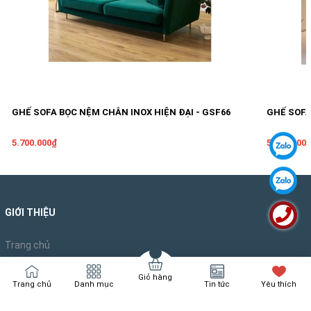
GHẾ SOFA BỌC NỆM CHÂN INOX HIỆN ĐẠI - GSF66
GHẾ SOFA
5.700.000₫
5.000.000
GIỚI THIỆU
Trang chủ
Giới thiệu
Sản phẩm
Giỏ hàng
Trang chủ
Danh mục
Tin tức
Yêu thích
Tin tức