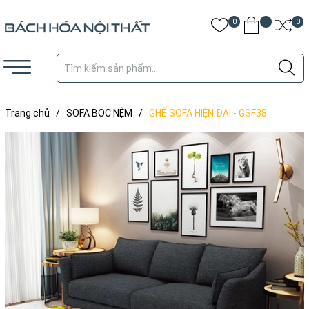
0
0
Trang chủ
/
SOFA BỌC NỆM
/
GHẾ SOFA HIỆN ĐẠI - GSF38