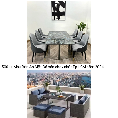
500++ Mẫu Bàn Ăn Mặt Đá bán chạy nhất Tp.HCM năm 2024