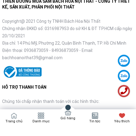
THIÊN ĐƯỜNG MUA SẮM BÁCH HÓA NỘI THẤT - CÔNG TY THIẾT
KẾ, SẢN XUẤT, PHÂN PHỐI NỘI THẤT
Copyright@ 2021 Công ty TNHH Bách Hóa Nội Thất
Chứng nhận ĐKKD số: 0316987953 do sở KH & ĐT TP.HCM cấp ngày
20/10/2021
Địa chỉ: 14 Phú Mỹ, Phường 22, Quận Bình Thạnh, TP. Hồ Chí Minh
Điện thoại:
0936873059
-
84936873059
- Email:
bachhoanoithat39@gmail.com
HỖ TRỢ THANH TOÁN
Chúng tôi chấp nhận thanh toán với các hình thức:
Giỏ hàng
Trang chủ
Danh mục
Tin tức
Yêu thích
NHẬN TIN KHUYẾN MÃI