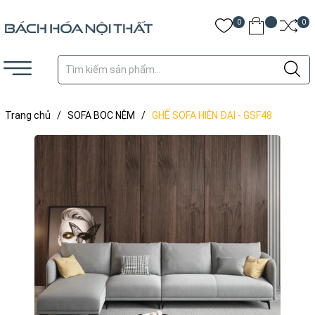
0
0
Trang chủ
/
SOFA BỌC NỆM
/
GHẾ SOFA HIỆN ĐẠI - GSF48