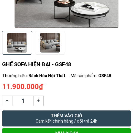
GHẾ SOFA HIỆN ĐẠI - GSF48
Thương hiệu:
Bách Hóa Nội Thất
Mã sản phẩm:
GSF48
11.900.000₫
–
+
THÊM VÀO GIỎ
Cam kết chính hãng / đổi trả 24h