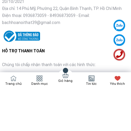
20/10/2021
Địa chỉ: 14 Phú Mỹ, Phường 22, Quận Bình Thạnh, TP. Hồ Chí Minh
Điện thoại:
0936873059
-
84936873059
- Email:
bachhoanoithat39@gmail.com
HỖ TRỢ THANH TOÁN
Chúng tôi chấp nhận thanh toán với các hình thức:
Giỏ hàng
Trang chủ
Danh mục
Tin tức
Yêu thích
NHẬN TIN KHUYẾN MÃI
Đăng ký