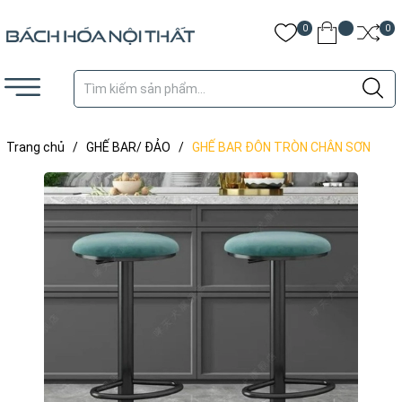
0
0
Trang chủ
/
GHẾ BAR/ ĐẢO
/
GHẾ BAR ĐÔN TRÒN CHÂN SƠN
ĐEN - BAR30