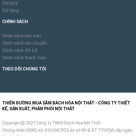
Đăng ký
Giỏ hàng
CHÍNH SÁCH
Chính sách bảo mật
Chính sách vận chuyển
Chính sách đổi trả
Chính sách thanh toán
THEO DÕI CHÚNG TÔI
THIÊN ĐƯỜNG MUA SẮM BÁCH HÓA NỘI THẤT - CÔNG TY THIẾT
KẾ, SẢN XUẤT, PHÂN PHỐI NỘI THẤT
Copyright@ 2021 Công ty TNHH Bách Hóa Nội Thất
Chứng nhận ĐKKD số: 0316987953 do sở KH & ĐT TP.HCM cấp ngày