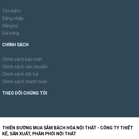
Tìm kiếm
Đăng nhập
Đăng ký
Giỏ hàng
CHÍNH SÁCH
Chính sách bảo mật
Chính sách vận chuyển
Chính sách đổi trả
Chính sách thanh toán
THEO DÕI CHÚNG TÔI
THIÊN ĐƯỜNG MUA SẮM BÁCH HÓA NỘI THẤT - CÔNG TY THIẾT
KẾ, SẢN XUẤT, PHÂN PHỐI NỘI THẤT