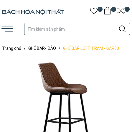
0
0
Trang chủ
/
GHẾ BAR/ ĐẢO
/
GHẾ BAR LOFT TRÁM - BAR33