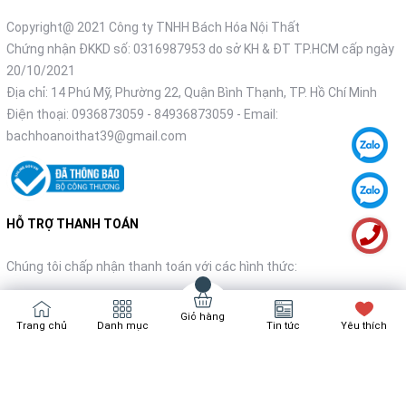
Copyright@ 2021 Công ty TNHH Bách Hóa Nội Thất
Chứng nhận ĐKKD số: 0316987953 do sở KH & ĐT TP.HCM cấp ngày
20/10/2021
Địa chỉ: 14 Phú Mỹ, Phường 22, Quận Bình Thạnh, TP. Hồ Chí Minh
Điện thoại:
0936873059
-
84936873059
- Email:
bachhoanoithat39@gmail.com
HỖ TRỢ THANH TOÁN
Chúng tôi chấp nhận thanh toán với các hình thức:
Giỏ hàng
Trang chủ
Danh mục
Tin tức
Yêu thích
NHẬN TIN KHUYẾN MÃI
Đăng ký