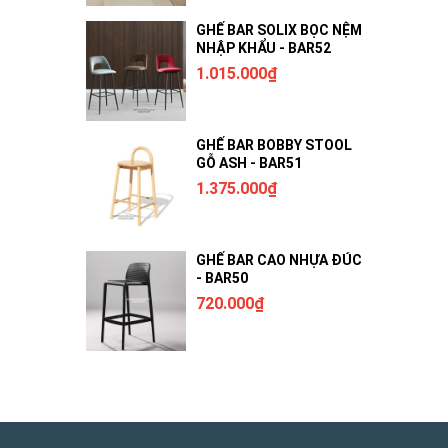
GHẾ BAR SOLIX BỌC NỆM
NHẬP KHẨU - BAR52
1.015.000₫
GHẾ BAR BOBBY STOOL
GỖ ASH - BAR51
1.375.000₫
GHẾ BAR CAO NHỰA ĐÚC
- BAR50
720.000₫