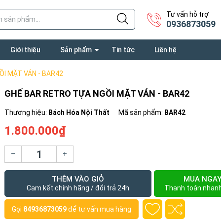
Tư vấn hỗ trợ
0936873059
Giới thiệu
Sản phẩm
Tin tức
Liên hệ
I MẶT VÁN - BAR42
GHẾ BAR RETRO TỰA NGỒI MẶT VÁN - BAR42
Thương hiệu:
Bách Hóa Nội Thất
Mã sản phẩm:
BAR42
1.800.000₫
–
+
THÊM VÀO GIỎ
MUA NGA
Cam kết chính hãng / đổi trả 24h
Thanh toán nhan
Gọi
84936873059
để tư vấn mua hàng