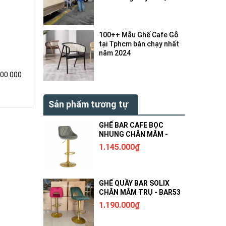
bị gì ?
100++ Mẫu Ghế Cafe Gỗ
tại Tphcm bán chạy nhất
năm 2024
000.000
Sản phẩm tương tự
GHẾ BAR CAFE BỌC
NHUNG CHÂN MÂM -
BAR54
1.145.000₫
GHẾ QUẦY BAR SOLIX
CHÂN MÂM TRỤ - BAR53
1.190.000₫