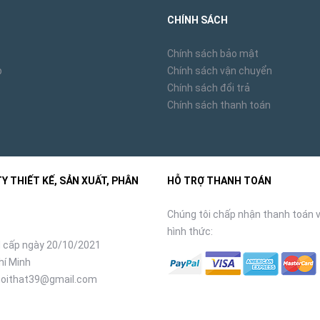
CHÍNH SÁCH
Chính sách bảo mật
p
Chính sách vận chuyển
Chính sách đổi trả
Chính sách thanh toán
 THIẾT KẾ, SẢN XUẤT, PHÂN
HỖ TRỢ THANH TOÁN
Chúng tôi chấp nhận thanh toán v
hình thức:
 cấp ngày 20/10/2021
hí Minh
oithat39@gmail.com