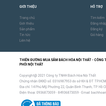
GIỚI THIỆU
HỖ TRỢ
Trang chủ
Tìm kiếm
Giới thiệu
Đăng nhậ
Sản phẩm
Đăng ký
Tin tức
Giỏ hàng
Liên hệ
THIÊN ĐƯỜNG MUA SẮM BÁCH HÓA NỘI THẤT - CÔNG TY
PHỐI NỘI THẤT
Copyright@ 2021 Công ty TNHH Bách Hóa Nội Thất
Chứng nhận ĐKKD số: 0316987953 do sở KH & ĐT TP.HCM
Địa chỉ: 14 Phú Mỹ, Phường 22, Quận Bình Thạnh, TP. Hồ C
Điện thoại:
0936873059
-
84936873059
- Email:
bachhoan