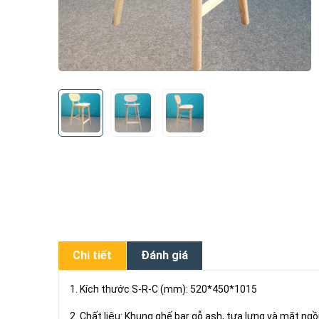
Chi tiết
Đánh giá
1. Kích thước S-R-C (mm): 520*450*1015
2. Chất liệu: Khung ghế bar gỗ ash, tựa lưng và mặt ngồ