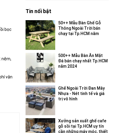
Tin nổi bật
50++ Mẫu Bàn Ghế Gỗ
Thông Ngoài Trời bán
gồi bọc
chạy tại Tp.HCM năm
2024
500++ Mẫu Bàn Ăn Mặt
t nệm,
Đá bán chạy nhất Tp.HCM
năm 2024
phí vận
Ghế Ngoài Trời Đan Mây
Nhựa - Nét tinh tế và giá
trị vô hình
Xưởng sản xuất ghế cafe
gỗ sồi tại Tp.HCM uy tín
cần những máy móc, thiết